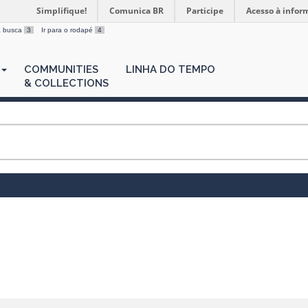
Simplifique!
Comunica BR
Participe
Acesso à infor
 a busca
3
Ir para o rodapé
4
COMMUNITIES
LINHA DO TEMPO
& COLLECTIONS