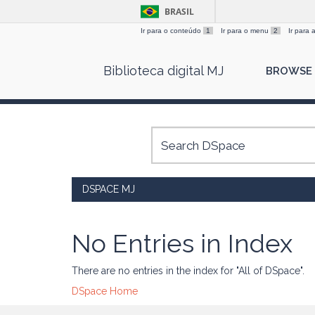
BRASIL
Ir para o conteúdo
1
Ir para o menu
2
Ir para
Skip
Biblioteca digital MJ
BROWSE
navigation
DSPACE MJ
No Entries in Index
There are no entries in the index for "All of DSpace".
DSpace Home