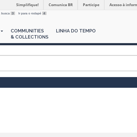
Simplifique!
Comunica BR
Participe
Acesso à infor
 a busca
3
Ir para o rodapé
4
COMMUNITIES
LINHA DO TEMPO
& COLLECTIONS