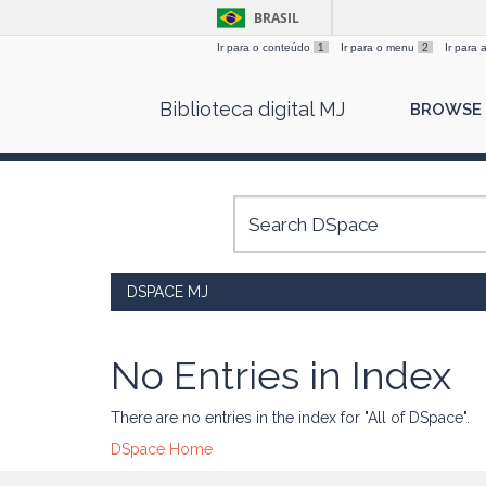
BRASIL
Ir para o conteúdo
1
Ir para o menu
2
Ir para
Skip
Biblioteca digital MJ
BROWSE
navigation
DSPACE MJ
No Entries in Index
There are no entries in the index for "All of DSpace".
DSpace Home