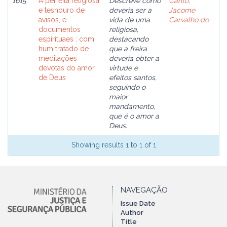
1615
A perfeita religiosa
Descreve como
Canto,
e teshouro de
deveria ser a
Jacome
avisos, e
vida de uma
Carvalho do
documentos
religiosa,
espirituaes : com
destacando
hum tratado de
que a freira
meditações
deveria obter a
devotas do amor
virtude e
de Deus
efeitos santos,
seguindo o
maior
mandamento,
que é o amor a
Deus.
Showing results 1 to 1 of 1
NAVEGAÇÃO
Issue Date
Author
Title