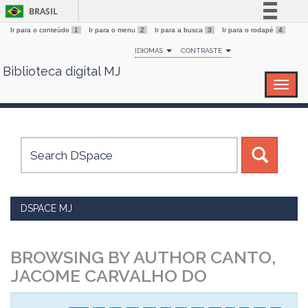
BRASIL
Ir para o conteúdo
1
Ir para o menu
2
Ir para a busca
3
Ir para o rodapé
4
Simplifique!
IDIOMAS
CONTRASTE
Comunica BR
Biblioteca digital MJ
Skip
Participe
navigation
Acesso à informação
Legislação
Canais
DSPACE MJ
BROWSING BY AUTHOR CANTO,
JACOME CARVALHO DO