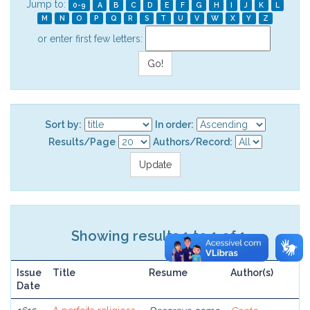
Jump to:
0-9
A
B
C
D
E
F
G
H
I
J
K
L
M
N
O
P
Q
R
S
T
U
V
W
X
Y
Z
or enter first few letters:
Sort by:
In order:
Results/Page
Authors/Record:
Showing results 1 to 1 of 1
Issue
Title
Resume
Author(s)
Date