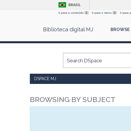
BRASIL
Ir para o conteúdo
1
Ir para o menu
2
Ir para
Skip
Biblioteca digital MJ
BROWSE
navigation
DSPACE MJ
BROWSING BY SUBJECT