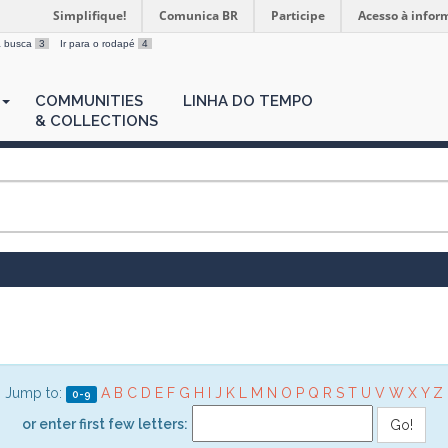
Simplifique!
Comunica BR
Participe
Acesso à infor
 a busca
3
Ir para o rodapé
4
COMMUNITIES
LINHA DO TEMPO
& COLLECTIONS
Jump to:
A
B
C
D
E
F
G
H
I
J
K
L
M
N
O
P
Q
R
S
T
U
V
W
X
Y
Z
0-9
or enter first few letters: