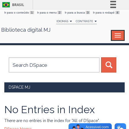
BRASIL
Ir para o conteúdo
1
Ir para o menu
2
Ir para a busca
3
Ir para o rodapé
4
Simplifique!
IDIOMAS
CONTRASTE
Comunica BR
Biblioteca digital MJ
Skip
Participe
navigation
Acesso à informação
Legislação
Canais
DSPACE MJ
No Entries in Index
There are no entries in the index for "All of DSpace".