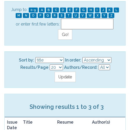
Jump to:
0-9
A
B
C
D
E
F
G
H
I
J
K
L
M
N
O
P
Q
R
S
T
U
V
W
X
Y
Z
or enter first few letters:
Sort by:
In order:
Results/Page
Authors/Record:
Showing results 1 to 3 of 3
Issue
Title
Resume
Author(s)
Date