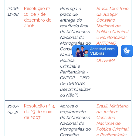
2006-
Resolução nº
Prorroga o
Brasil. Ministério
12-08
10, de 7 de
prazo de
da Justiça
;
dezembro de
entrega do
Conselho
2006
resultado final
Nacional de
do XI Concurso
Política Criminal
Nacional de
e Penitenciária
;
Monografias do
ANTÔNIO
Conselho
CLÁUDIO
Nacional de
MARIZ DE
Política
OLIVEIRA
Criminal e
Penitenciária -
CNPCP - “USO
DE DROGAS:
Descriminalizar
ou Não?”.
2007-
Resolução nº 3,
Aprova o
Brasil. Ministério
05-31
de 23 de maio
regulamento
da Justiça
;
de 2007
do XI Concurso
Conselho
Nacional de
Nacional de
Monografias do
Política Criminal
Conselho
e Penitenciária
;