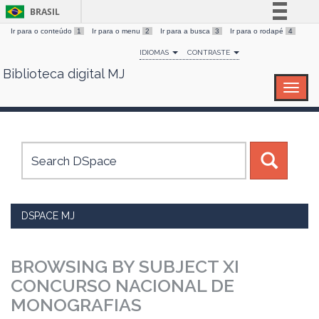
BRASIL
Ir para o conteúdo
1
Ir para o menu
2
Ir para a busca
3
Ir para o rodapé
4
Simplifique!
IDIOMAS
CONTRASTE
Comunica BR
Biblioteca digital MJ
Skip
Participe
navigation
Acesso à informação
Legislação
Canais
DSPACE MJ
BROWSING BY SUBJECT XI
CONCURSO NACIONAL DE
MONOGRAFIAS