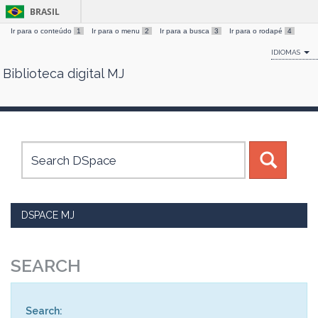
BRASIL
Ir para o conteúdo
1
Ir para o menu
2
Ir para a busca
3
Ir para o rodapé
4
IDIOMAS
Biblioteca digital MJ
Skip
navigation
DSPACE MJ
SEARCH
Search: