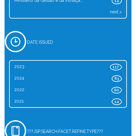
Ministério da Gestão e da Inovaçã...
14
next >
DATE ISSUED
2023
117
2024
83
2022
60
2021
14
???JSP.SEARCH.FACET.REFINE.TYPE???