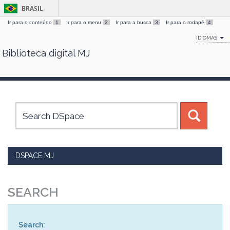
BRASIL
Ir para o conteúdo
1
Ir para o menu
2
Ir para a busca
3
Ir para o rodapé
4
IDIOMAS
Biblioteca digital MJ
Skip
navigation
DSPACE MJ
SEARCH
Search: