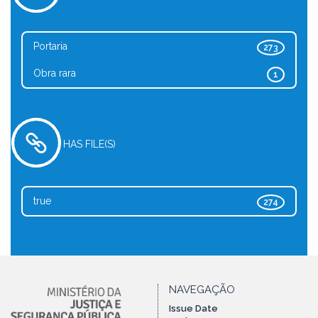
Portaria
273
Obra rara
1
HAS FILE(S)
true
274
NAVEGAÇÃO
Issue Date