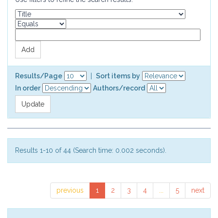
Results/Page
|
Sort items by
In order
Authors/record
Results 1-10 of 44 (Search time: 0.002 seconds).
previous
1
2
3
4
...
5
next