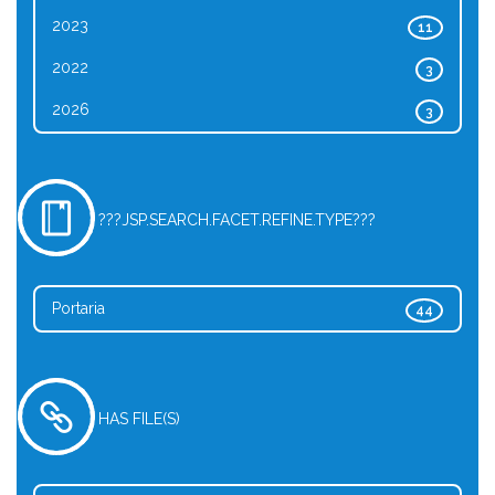
2023
11
2022
3
2026
3
???JSP.SEARCH.FACET.REFINE.TYPE???
Portaria
44
HAS FILE(S)