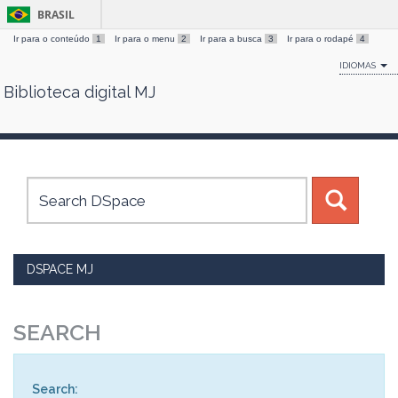
BRASIL
Ir para o conteúdo
1
Ir para o menu
2
Ir para a busca
3
Ir para o rodapé
4
IDIOMAS
Biblioteca digital MJ
Skip
navigation
DSPACE MJ
SEARCH
Search: