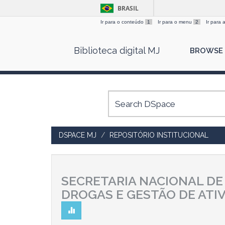
BRASIL
Ir para o conteúdo
1
Ir para o menu
2
Ir para
Skip
Biblioteca digital MJ
BROWSE
navigation
DSPACE MJ
REPOSITÓRIO INSTITUCIONAL
SECRETARIA NACIONAL DE
DROGAS E GESTÃO DE ATI