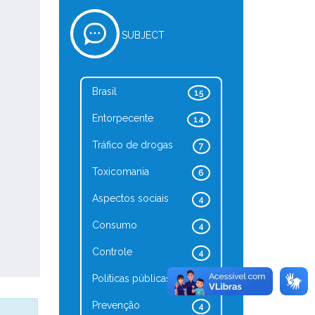
SUBJECT
Brasil
15
Entorpecente
14
Tráfico de drogas
7
Toxicomania
6
Aspectos sociais
4
Consumo
4
Controle
4
Políticas públicas
4
Prevenção
4