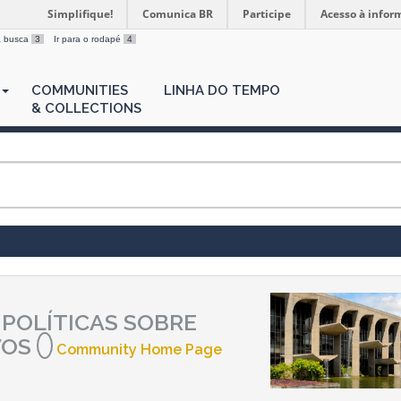
Simplifique!
Comunica BR
Participe
Acesso à infor
 a busca
3
Ir para o rodapé
4
COMMUNITIES
LINHA DO TEMPO
& COLLECTIONS
 POLÍTICAS SOBRE
VOS
Community Home Page