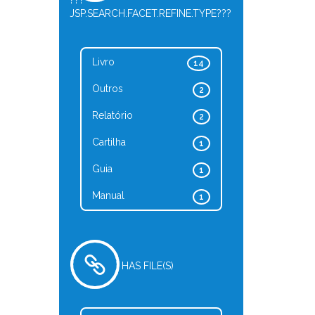
???
JSP.SEARCH.FACET.REFINE.TYPE???
Livro
14
Outros
2
Relatório
2
Cartilha
1
Guia
1
Manual
1
HAS FILE(S)