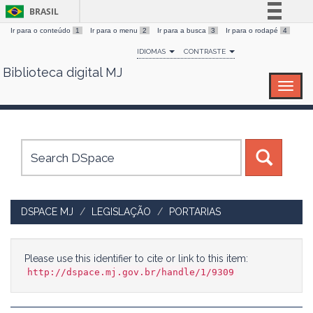
BRASIL
Ir para o conteúdo
1
Ir para o menu
2
Ir para a busca
3
Ir para o rodapé
4
Simplifique!
IDIOMAS
CONTRASTE
Comunica BR
Biblioteca digital MJ
Skip
Participe
navigation
Acesso à informação
Legislação
Canais
DSPACE MJ
LEGISLAÇÃO
PORTARIAS
Please use this identifier to cite or link to this item:
http://dspace.mj.gov.br/handle/1/9309