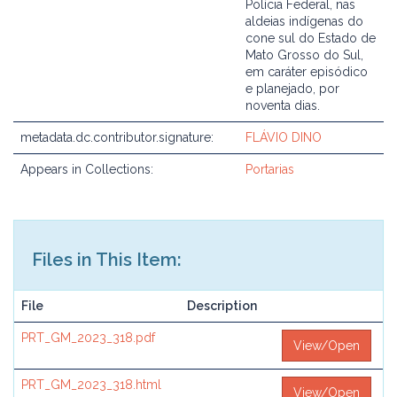
Polícia Federal, nas
aldeias indígenas do
cone sul do Estado de
Mato Grosso do Sul,
em caráter episódico
e planejado, por
noventa dias.
metadata.dc.contributor.signature:
FLÁVIO DINO
Appears in Collections:
Portarias
Files in This Item:
File
Description
PRT_GM_2023_318.pdf
View/Open
PRT_GM_2023_318.html
View/Open