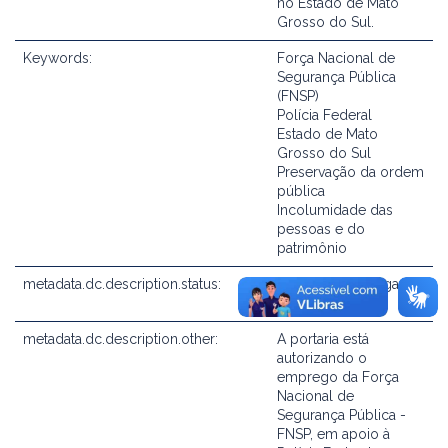
no Estado de Mato
Grosso do Sul.
Keywords:
Força Nacional de
Segurança Pública
(FNSP)
Polícia Federal
Estado de Mato
Grosso do Sul
Preservação da ordem
pública
Incolumidade das
pessoas e do
patrimônio
metadata.dc.description.status:
Não consta revogação
expressa
metadata.dc.description.other:
A portaria está
autorizando o
emprego da Força
Nacional de
Segurança Pública -
FNSP, em apoio à