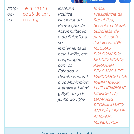
2019-
Lei nº 13.819,
Institui a
Brasil.
04-
de 26 de abril
Política
Presidência da
29
de 2019
Nacional de
República
;
Prevenção da
Secretaria Geral
;
Automutilação
Subchefia de
e do Suicídio, a
para Assuntos
ser
Jurídicos
;
JAIR
implementada
MESSIAS
pela União, em
BOLSONARO
;
cooperação
SÉRGIO MORO
;
com os
ABRAHAM
Estados, o
BRAGANÇA DE
Distrito Federal
VASCONCELLOS
e os Municípios;
WEINTRAUB
;
e altera a Lei nº
LUIZ HENRIQUE
9.656, de 3 de
MANDETTA
;
junho de 1998.
DAMARES
REGINA ALVES
;
ANDRÉ LUIZ DE
ALMEIDA
MENDONÇA
Showing results 1 to 1 of 1