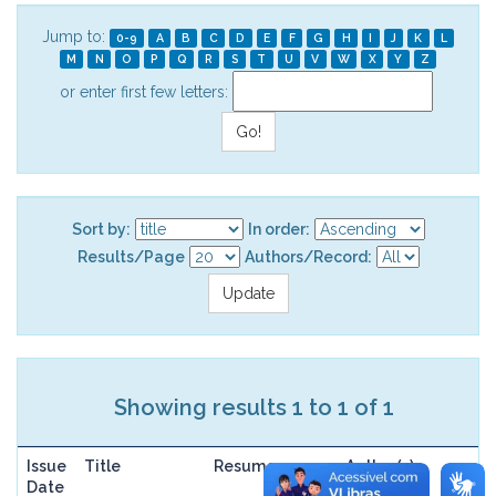
Jump to:
0-9
A
B
C
D
E
F
G
H
I
J
K
L
M
N
O
P
Q
R
S
T
U
V
W
X
Y
Z
or enter first few letters:
Sort by:
In order:
Results/Page
Authors/Record:
Showing results 1 to 1 of 1
Issue
Title
Resume
Author(s)
Date