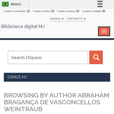
BRASIL
Ir para o conteúdo
1
Ir para o menu
2
Ir para a busca
3
Ir para o rodapé
4
Simplifique!
IDIOMAS
CONTRASTE
Comunica BR
Biblioteca digital MJ
Skip
Participe
navigation
Acesso à informação
Legislação
Canais
DSPACE MJ
BROWSING BY AUTHOR ABRAHAM
BRAGANÇA DE VASCONCELLOS
WEINTRAUB