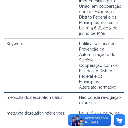
implementada pela
União, em cooperação
com os Estados, o
Distrito Federal e os
Municípios; e altera a
Lei nº 9.656, de 3 de
junho de 1998.
Keywords:
Política Nacional de
Prevenção da
Automutilação e do
Suicídio
Cooperação com os
Estados, o Distrito
Federal e os
Municípios
Altera ato normativo
metadata.dc.description.status:
Não consta revogação
expressa
metadata.dc.relation.references:
Lei nº 6.259, de 30 de
outubro de 1975
Lei nº 9.656, de 3 de