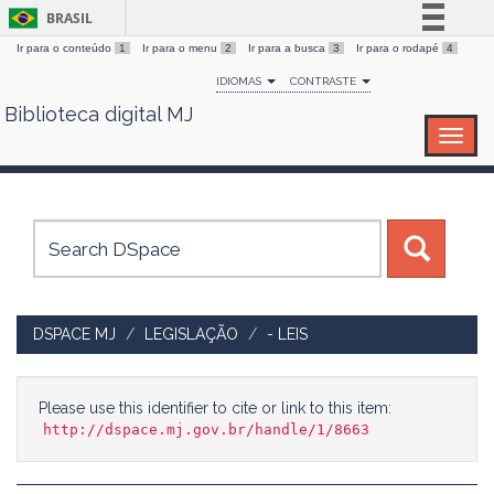
BRASIL
Ir para o conteúdo
1
Ir para o menu
2
Ir para a busca
3
Ir para o rodapé
4
Simplifique!
IDIOMAS
CONTRASTE
Comunica BR
Biblioteca digital MJ
Skip
Participe
navigation
Acesso à informação
Legislação
Canais
DSPACE MJ
LEGISLAÇÃO
- LEIS
Please use this identifier to cite or link to this item:
http://dspace.mj.gov.br/handle/1/8663