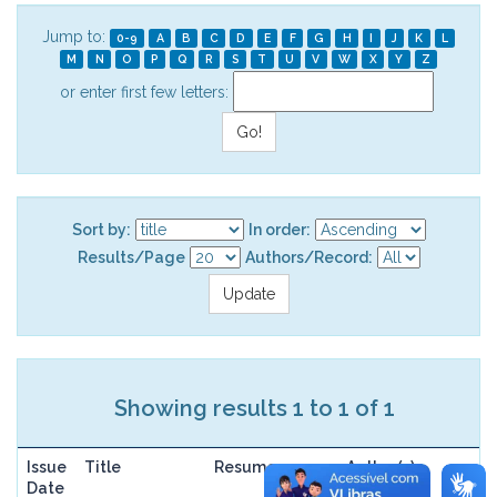
Jump to:
0-9
A
B
C
D
E
F
G
H
I
J
K
L
M
N
O
P
Q
R
S
T
U
V
W
X
Y
Z
or enter first few letters:
Sort by:
In order:
Results/Page
Authors/Record:
Showing results 1 to 1 of 1
Issue
Title
Resume
Author(s)
Date