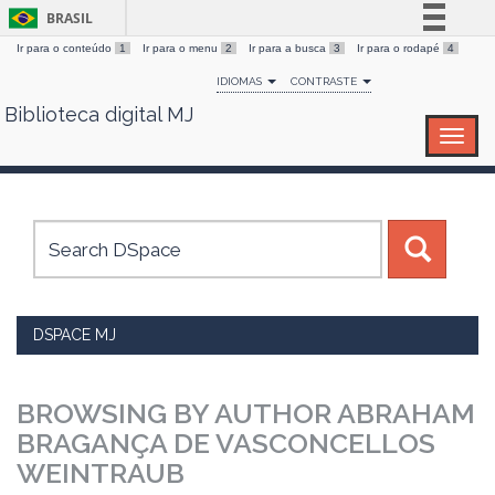
BRASIL
Ir para o conteúdo
1
Ir para o menu
2
Ir para a busca
3
Ir para o rodapé
4
Simplifique!
IDIOMAS
CONTRASTE
Comunica BR
Biblioteca digital MJ
Skip
Participe
navigation
Acesso à informação
Legislação
Canais
DSPACE MJ
BROWSING BY AUTHOR ABRAHAM
BRAGANÇA DE VASCONCELLOS
WEINTRAUB