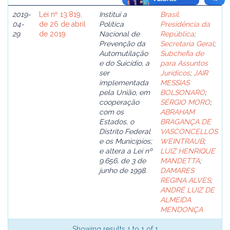
2019-
Lei nº 13.819,
Institui a
Brasil.
04-
de 26 de abril
Política
Presidência da
29
de 2019
Nacional de
República
;
Prevenção da
Secretaria Geral
;
Automutilação
Subchefia de
e do Suicídio, a
para Assuntos
ser
Jurídicos
;
JAIR
implementada
MESSIAS
pela União, em
BOLSONARO
;
cooperação
SÉRGIO MORO
;
com os
ABRAHAM
Estados, o
BRAGANÇA DE
Distrito Federal
VASCONCELLOS
e os Municípios;
WEINTRAUB
;
e altera a Lei nº
LUIZ HENRIQUE
9.656, de 3 de
MANDETTA
;
junho de 1998.
DAMARES
REGINA ALVES
;
ANDRÉ LUIZ DE
ALMEIDA
MENDONÇA
Showing results 1 to 1 of 1