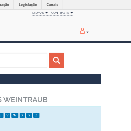
mação
Legislação
Canais
IDIOMAS
CONTRASTE
S WEINTRAUB
U
V
W
X
Y
Z