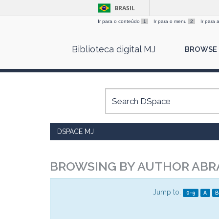
BRASIL
Ir para o conteúdo
1
Ir para o menu
2
Ir para
Skip
Biblioteca digital MJ
BROWSE
navigation
DSPACE MJ
BROWSING BY AUTHOR ABR
Jump to:
0-9
A
B