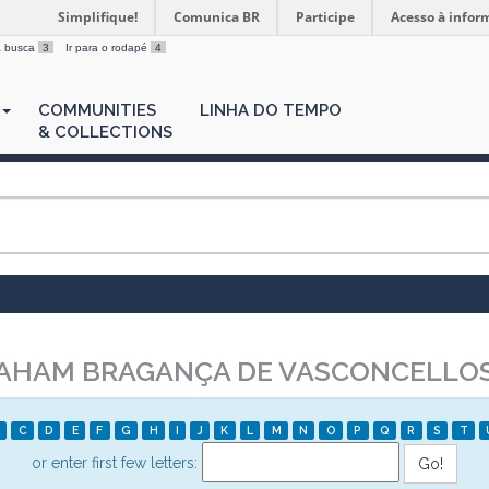
Simplifique!
Comunica BR
Participe
Acesso à infor
 a busca
3
Ir para o rodapé
4
COMMUNITIES
LINHA DO TEMPO
& COLLECTIONS
AHAM BRAGANÇA DE VASCONCELLO
C
D
E
F
G
H
I
J
K
L
M
N
O
P
Q
R
S
T
or enter first few letters: