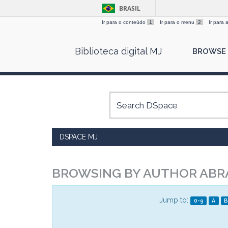
BRASIL
Ir para o conteúdo
1
Ir para o menu
2
Ir para
Skip
Biblioteca digital MJ
BROWSE
navigation
DSPACE MJ
BROWSING BY AUTHOR ABR
Jump to:
0-9
A
B