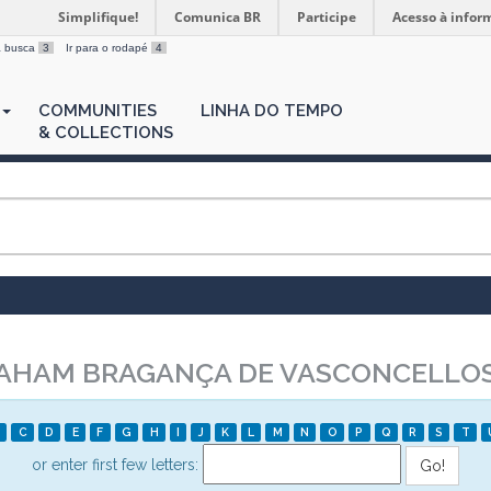
Simplifique!
Comunica BR
Participe
Acesso à infor
 a busca
3
Ir para o rodapé
4
COMMUNITIES
LINHA DO TEMPO
& COLLECTIONS
AHAM BRAGANÇA DE VASCONCELLO
C
D
E
F
G
H
I
J
K
L
M
N
O
P
Q
R
S
T
or enter first few letters: