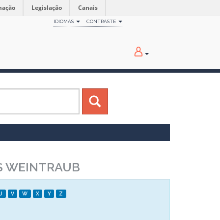
mação
Legislação
Canais
IDIOMAS
CONTRASTE
S WEINTRAUB
U
V
W
X
Y
Z