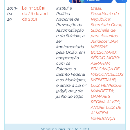
2019-
Lei nº 13.819,
Institui a
Brasil.
04-
de 26 de abril
Política
Presidência da
29
de 2019
Nacional de
República
;
Prevenção da
Secretaria Geral
;
Automutilação
Subchefia de
e do Suicídio, a
para Assuntos
ser
Jurídicos
;
JAIR
implementada
MESSIAS
pela União, em
BOLSONARO
;
cooperação
SÉRGIO MORO
;
com os
ABRAHAM
Estados, o
BRAGANÇA DE
Distrito Federal
VASCONCELLOS
e os Municípios;
WEINTRAUB
;
e altera a Lei nº
LUIZ HENRIQUE
9.656, de 3 de
MANDETTA
;
junho de 1998.
DAMARES
REGINA ALVES
;
ANDRÉ LUIZ DE
ALMEIDA
MENDONÇA
Showing results 1 to 1 of 1