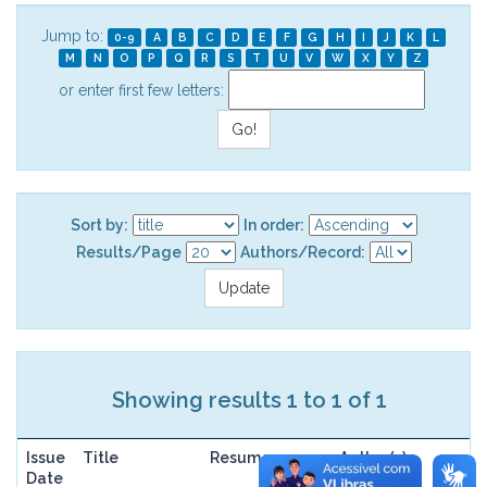
Jump to:
0-9
A
B
C
D
E
F
G
H
I
J
K
L
M
N
O
P
Q
R
S
T
U
V
W
X
Y
Z
or enter first few letters:
Sort by:
In order:
Results/Page
Authors/Record:
Showing results 1 to 1 of 1
Issue
Title
Resume
Author(s)
Date