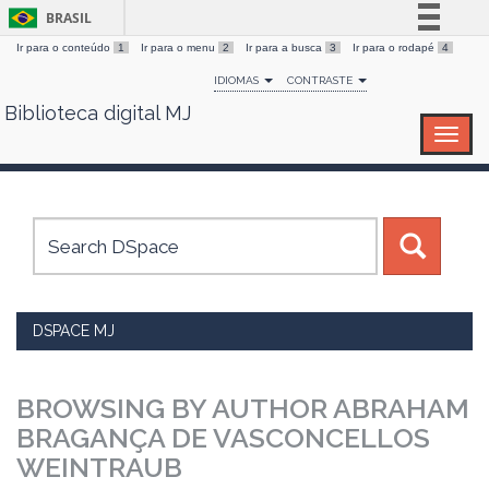
BRASIL
Ir para o conteúdo
1
Ir para o menu
2
Ir para a busca
3
Ir para o rodapé
4
Simplifique!
IDIOMAS
CONTRASTE
Comunica BR
Biblioteca digital MJ
Skip
Participe
navigation
Acesso à informação
Legislação
Canais
DSPACE MJ
BROWSING BY AUTHOR ABRAHAM
BRAGANÇA DE VASCONCELLOS
WEINTRAUB