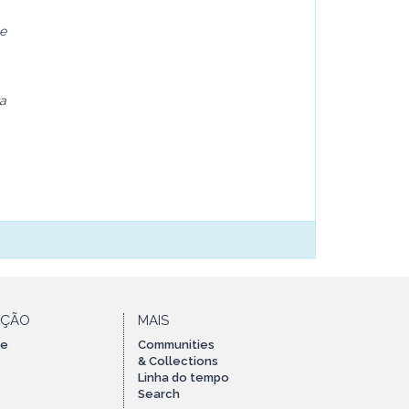
e
ra
AÇÃO
MAIS
te
Communities
& Collections
Linha do tempo
Search