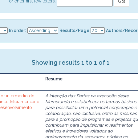
or enter first few letters:
In order:
Results/Page
Authors/Recor
Showing results 1 to 1 of 1
Resume
or intermédio do
A intenção das Partes na execução deste
Banco Interamericano
Memorando é estabelecer os termos básicos
Desenvolvimento
para possibilitar uma potencial cooperação e
colaboração, não exclusiva, entre as mesmas
para a promoção de programas e projetos qu
contribuam para impulsionar investimentos
efetivos e inovadores voltados ao
aprimoramento da segurança pública no