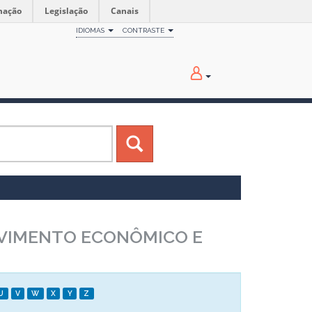
mação
Legislação
Canais
IDIOMAS
CONTRASTE
LVIMENTO ECONÔMICO E
U
V
W
X
Y
Z