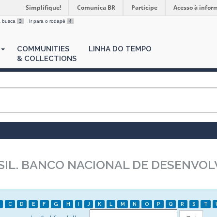
Simplifique!
Comunica BR
Participe
Acesso à infor
 a busca
3
Ir para o rodapé
4
COMMUNITIES
LINHA DO TEMPO
& COLLECTIONS
SIL. BANCO NACIONAL DE DESENVO
C
D
E
F
G
H
I
J
K
L
M
N
O
P
Q
R
S
T