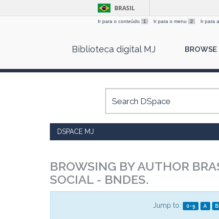
BRASIL
Ir para o conteúdo
1
Ir para o menu
2
Ir para
Skip
Biblioteca digital MJ
BROWSE
navigation
DSPACE MJ
BROWSING BY AUTHOR BRA
SOCIAL - BNDES.
Jump to:
0-9
A
B