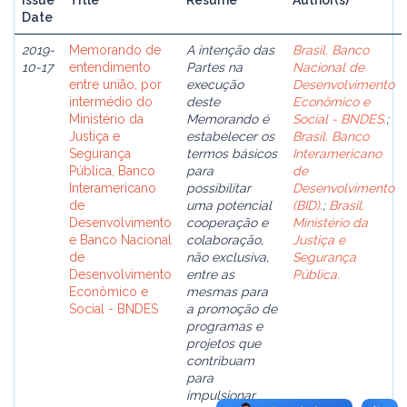
Issue
Title
Resume
Author(s)
Date
2019-
Memorando de
A intenção das
Brasil. Banco
10-17
entendimento
Partes na
Nacional de
entre união, por
execução
Desenvolvimento
intermédio do
deste
Econômico e
Ministério da
Memorando é
Social - BNDES.
;
Justiça e
estabelecer os
Brasil. Banco
Segurança
termos básicos
Interamericano
Pública, Banco
para
de
Interamericano
possibilitar
Desenvolvimento
de
uma potencial
(BID).
;
Brasil.
Desenvolvimento
cooperação e
Ministério da
e Banco Nacional
colaboração,
Justiça e
de
não exclusiva,
Segurança
Desenvolvimento
entre as
Pública.
Econômico e
mesmas para
Social - BNDES
a promoção de
programas e
projetos que
contribuam
para
impulsionar