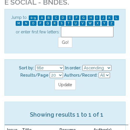
E SOCIAL - BNDES.
Jump to:
0-9
A
B
C
D
E
F
G
H
I
J
K
L
M
N
O
P
Q
R
S
T
U
V
W
X
Y
Z
or enter first few letters:
Sort by:
In order:
Results/Page
Authors/Record:
Showing results 1 to 1 of 1