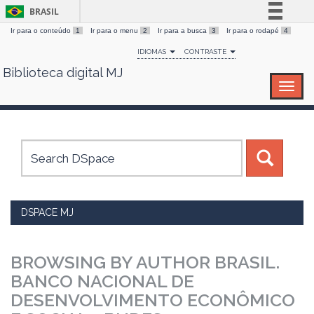
BRASIL
Ir para o conteúdo
1
Ir para o menu
2
Ir para a busca
3
Ir para o rodapé
4
Simplifique!
IDIOMAS
CONTRASTE
Comunica BR
Biblioteca digital MJ
Skip
Participe
navigation
Acesso à informação
Legislação
Canais
DSPACE MJ
BROWSING BY AUTHOR BRASIL.
BANCO NACIONAL DE
DESENVOLVIMENTO ECONÔMICO