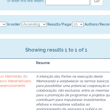
or enter first few letters:
In order:
Results/Page
Authors/Recor
Showing results 1 to 1 of 1
Resume
or intermédio do
A intenção das Partes na execução deste
Banco Interamericano
Memorando é estabelecer os termos básicos
Desenvolvimento
para possibilitar uma potencial cooperação e
colaboração, não exclusiva, entre as mesmas
para a promoção de programas e projetos qu
contribuam para impulsionar investimentos
efetivos e inovadores voltados ao
aprimoramento da segurança pública no