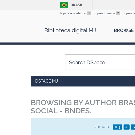
BRASIL
Ir para o conteúdo
1
Ir para o menu
2
Ir para
Skip
Biblioteca digital MJ
BROWSE
navigation
DSPACE MJ
BROWSING BY AUTHOR BRA
SOCIAL - BNDES.
Jump to:
0-9
A
B