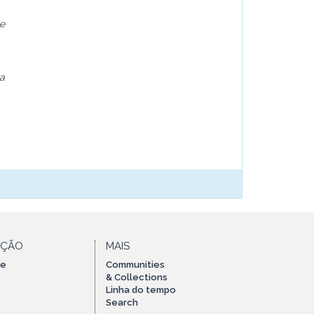
e
ra
AÇÃO
MAIS
te
Communities
& Collections
Linha do tempo
Search