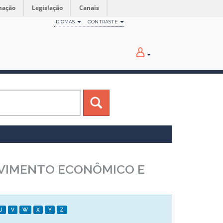
mação
Legislação
Canais
IDIOMAS
CONTRASTE
LVIMENTO ECONÔMICO E
U
V
W
X
Y
Z