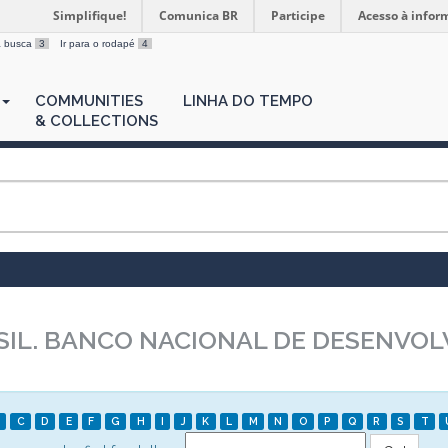
Simplifique!
Comunica BR
Participe
Acesso à infor
 a busca
3
Ir para o rodapé
4
COMMUNITIES
LINHA DO TEMPO
& COLLECTIONS
SIL. BANCO NACIONAL DE DESENVO
C
D
E
F
G
H
I
J
K
L
M
N
O
P
Q
R
S
T