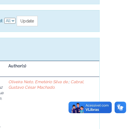
d:
Author(s)
Oliveira Neto, Emetério Silva de.
;
Cabral,
uz
Gustavo César Machado.
ua
e,
,