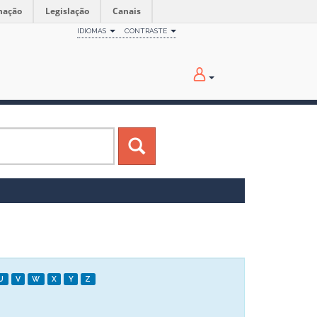
mação
Legislação
Canais
IDIOMAS
CONTRASTE
U
V
W
X
Y
Z