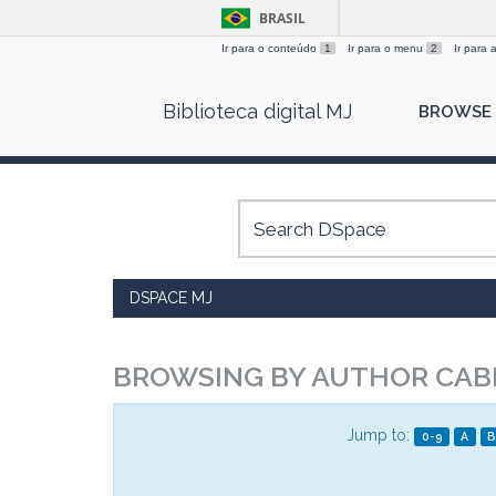
BRASIL
Ir para o conteúdo
1
Ir para o menu
2
Ir para
Skip
Biblioteca digital MJ
BROWSE
navigation
DSPACE MJ
BROWSING BY AUTHOR CAB
Jump to:
0-9
A
B