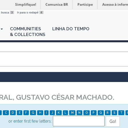
Simplifique!
Comunica BR
Participe
Acesso à infor
 a busca
3
Ir para o rodapé
4
COMMUNITIES
LINHA DO TEMPO
& COLLECTIONS
RAL, GUSTAVO CÉSAR MACHADO.
C
D
E
F
G
H
I
J
K
L
M
N
O
P
Q
R
S
T
or enter first few letters: