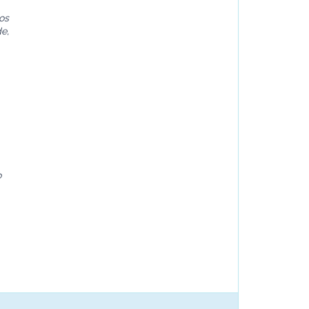
os
e,
o