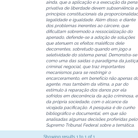
ainda, que a aplicação e a execução da pena
privativa de liberdade devem subserviência a
princípios constitucionais da proporcionalidad
legalidade e igualdade. Além disso, e diante
dos problemas inerentes ao cárcere, que
dificultam sobremodo a ressocialização do
apenado, defende-se a adoção de soluções
que atenuem os efeitos maléficos dele
decorrentes, sobretudo quando em jogo a
seletividade do sistema penal. Demonstra-se
como uma das saídas o paradigma da justiça
criminal negocial, que traz importantes
mecanismos para se restringir o
encarceramento, em benefício não apenas d
agente, mas também da vítima, a par do
estímulo à reparação dos danos por ela
sofridos em decorrência da ação criminosa, e
da própria sociedade, com o alcance da
vicejada pacificação. A pesquisa é de cunho
bibliográfico e documental, em que são
analisadas algumas decisões proferidas pelo
Supremo Tribunal Federal sobre a temática.
Showing results 1 to 1 of 1