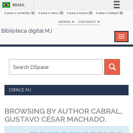
BRASIL
Ir para o conteúdo
1
Ir para o menu
2
Ir para a busca
3
Ir para o rodapé
4
Simplifique!
IDIOMAS
CONTRASTE
Comunica BR
Biblioteca digital MJ
Skip
Participe
navigation
Acesso à informação
Legislação
Canais
DSPACE MJ
BROWSING BY AUTHOR CABRAL,
GUSTAVO CÉSAR MACHADO.