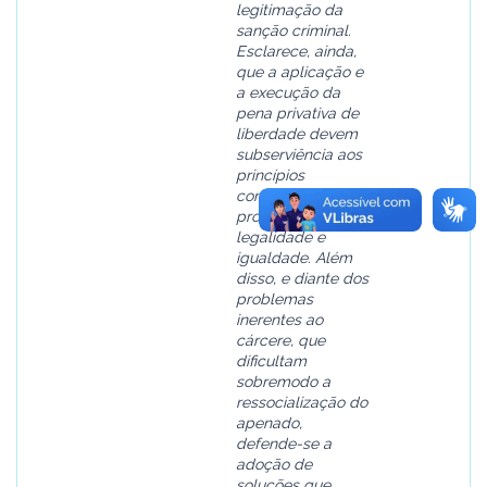
legitimação da
sanção criminal.
Esclarece, ainda,
que a aplicação e
a execução da
pena privativa de
liberdade devem
subserviência aos
princípios
constitucionais da
proporcionalidade,
legalidade e
igualdade. Além
disso, e diante dos
problemas
inerentes ao
cárcere, que
dificultam
sobremodo a
ressocialização do
apenado,
defende-se a
adoção de
soluções que