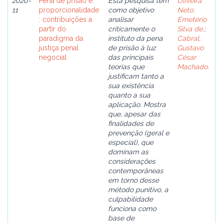
2020-
Pena de prisão e
Esta pesquisa tem
Oliveira
11
proporcionalidade
como objetivo
Neto,
: contribuições a
analisar
Emetério
partir do
criticamente o
Silva de.
;
paradigma da
instituto da pena
Cabral,
justiça penal
de prisão à luz
Gustavo
negocial
das principais
César
teorias que
Machado.
justificam tanto a
sua existência
quanto a sua
aplicação. Mostra
que, apesar das
finalidades de
prevenção (geral e
especial), que
dominam as
considerações
contemporâneas
em torno desse
método punitivo, a
culpabilidade
funciona como
base de