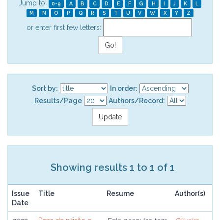
Jump to:
0-9
A
B
C
D
E
F
G
H
I
J
K
L
M
N
O
P
Q
R
S
T
U
V
W
X
Y
Z
or enter first few letters:
Sort by:
In order:
Results/Page
Authors/Record:
Showing results 1 to 1 of 1
Issue
Title
Resume
Author(s)
Date