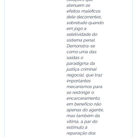
atenuem os
efeitos maléficos
dele decorrentes,
sobretudo quando
em jogo a
seletividade do
sistema penal.
Demonstra-se
como uma das
saídas o
paradigma da
justiça criminal
negocial, que traz
importantes
mecanismos para
se restringir o
encarceramento,
em benefício não
apenas do agente,
mas também da
vítima, a par do
estímulo à
reparação dos