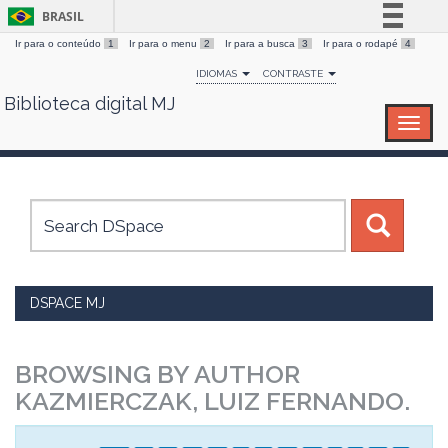
BRASIL
Ir para o conteúdo
1
Ir para o menu
2
Ir para a busca
3
Ir para o rodapé
4
Simplifique!
IDIOMAS
CONTRASTE
Comunica BR
Biblioteca digital MJ
Skip
Participe
navigation
Acesso à informação
Legislação
Canais
DSPACE MJ
BROWSING BY AUTHOR
KAZMIERCZAK, LUIZ FERNANDO.