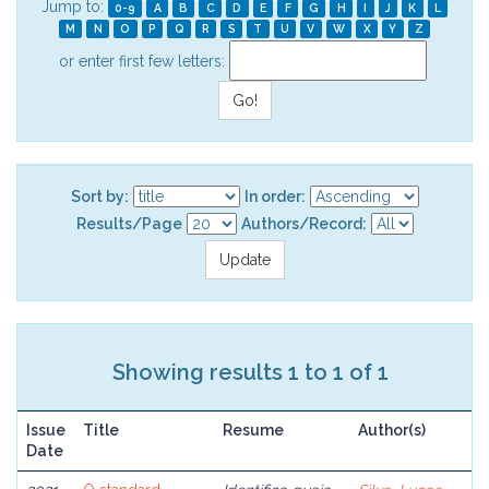
Jump to:
0-9
A
B
C
D
E
F
G
H
I
J
K
L
M
N
O
P
Q
R
S
T
U
V
W
X
Y
Z
or enter first few letters:
Sort by:
In order:
Results/Page
Authors/Record:
Showing results 1 to 1 of 1
Issue
Title
Resume
Author(s)
Date