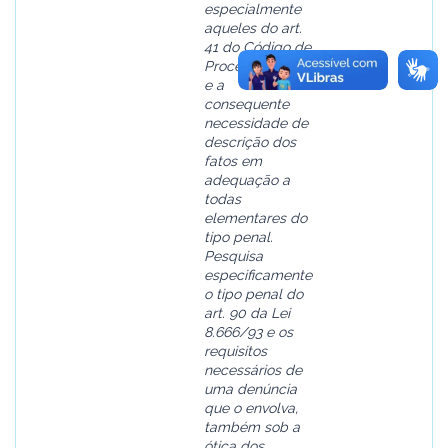
especialmente
aqueles do art.
41 do Código de
Processo Penal
e a
consequente
necessidade de
descrição dos
fatos em
adequação a
todas
elementares do
tipo penal.
Pesquisa
especificamente
o tipo penal do
art. 90 da Lei
8.666/93 e os
requisitos
necessários de
uma denúncia
que o envolva,
também sob a
ótica dos