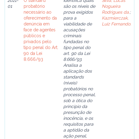
2021-
O standard
Identifica quais
Silva, Lucas
01
probatório
são os níveis de
Nogueira
necessário ao
prova exigidos
Rodrigues da.
;
oferecimento da
para a
Kazmierczak,
denúncia em
viabilidade de
Luiz Fernando.
face de agentes
acusações
públicos e
criminais
privados pelo
fundadas no
tipo penal do Art.
tipo penal do
90 da Lei
art. 90 da Lei
8.666/93
8.666/93.
Analisa a
aplicação dos
standards
(níveis)
probatórios no
processo penal,
sob a ótica do
princípio da
presunção de
inocência, e os
requisitos para
a aptidão da
ação penal,