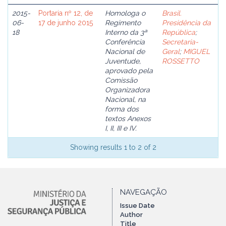
2015-
Portaria nº 12, de
Homologa o
Brasil.
06-
17 de junho 2015
Regimento
Presidência da
18
Interno da 3ª
República
;
Conferência
Secretaria-
Nacional de
Geral
;
MIGUEL
Juventude,
ROSSETTO
aprovado pela
Comissão
Organizadora
Nacional, na
forma dos
textos Anexos
I, II, III e IV.
Showing results 1 to 2 of 2
NAVEGAÇÃO
Issue Date
Author
Title