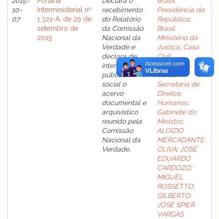
2015-
Portaria
Declara o
Brasil.
10-
Interministerial nº
recebimento
Presidência da
07
1.321-A, de 29 de
do Relatório
República
;
setembro de
da Comissão
Brasil.
2015
Nacional da
Ministério da
Verdade e
Justiça
;
Casa
declara de
Civil
;
interesse
Secretaria-
público e
Geral
;
social o
Secretaria de
acervo
Direitos
documental e
Humanos
;
arquivístico
Gabinete do
reunido pela
Ministro
;
Comissão
ALOIZIO
Nacional da
MERCADANTE
Verdade.
OLIVA
;
JOSÉ
EDUARDO
CARDOZO
;
MIGUEL
ROSSETTO
;
GILBERTO
JOSÉ SPIER
VARGAS