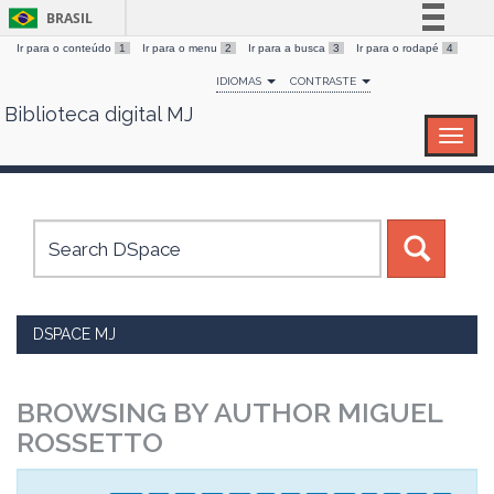
BRASIL
Ir para o conteúdo
1
Ir para o menu
2
Ir para a busca
3
Ir para o rodapé
4
Simplifique!
IDIOMAS
CONTRASTE
Comunica BR
Biblioteca digital MJ
Skip
Participe
navigation
Acesso à informação
Legislação
Canais
DSPACE MJ
BROWSING BY AUTHOR MIGUEL
ROSSETTO