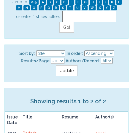
Jump to:
0-9
A
B
C
D
E
F
G
H
I
J
K
L
M
N
O
P
Q
R
S
T
U
V
W
X
Y
Z
or enter first few letters:
Sort by:
In order:
Results/Page
Authors/Record:
Showing results 1 to 2 of 2
Issue
Title
Resume
Author(s)
Date