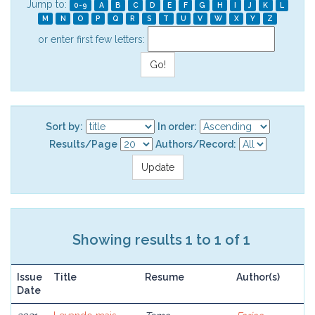
Jump to:
0-9
A
B
C
D
E
F
G
H
I
J
K
L
M
N
O
P
Q
R
S
T
U
V
W
X
Y
Z
or enter first few letters:
Sort by:
In order:
Results/Page
Authors/Record:
Showing results 1 to 1 of 1
Issue
Title
Resume
Author(s)
Date