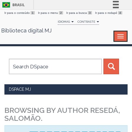
BRASIL
Ir para o conteúdo
1
Ir para o menu
2
Ir para a busca
3
Ir para o rodapé
4
Simplifique!
IDIOMAS
CONTRASTE
Comunica BR
Biblioteca digital MJ
Skip
Participe
navigation
Acesso à informação
Legislação
Canais
DSPACE MJ
BROWSING BY AUTHOR RESEDÁ,
SALOMÃO.