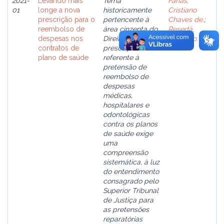
2021-
Levando mais
Tema
Farias,
01
longe a nova
historicamente
Cristiano
prescrição para o
pertencente à
Chaves de.
;
reembolso de
área cinzenta do
Resedá,
despesas nos
Direito, a
Salomão.
contratos de
prescrição
plano de saúde
referente à
pretensão de
reembolso de
despesas
médicas,
hospitalares e
odontológicas
contra os planos
de saúde exige
uma
compreensão
sistemática, à luz
do entendimento
consagrado pelo
Superior Tribunal
de Justiça para
as pretensões
reparatórias