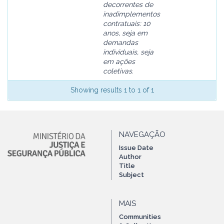
decorrentes de
inadimplementos
contratuais: 10
anos, seja em
demandas
individuais, seja
em ações
coletivas.
Showing results 1 to 1 of 1
NAVEGAÇÃO
Issue Date
Author
Title
Subject
MAIS
Communities