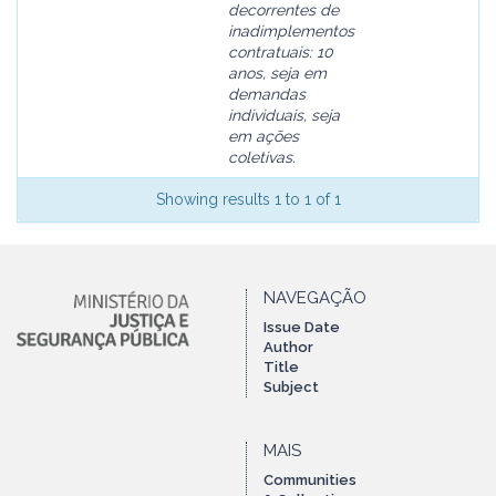
decorrentes de
inadimplementos
contratuais: 10
anos, seja em
demandas
individuais, seja
em ações
coletivas.
Showing results 1 to 1 of 1
NAVEGAÇÃO
Issue Date
Author
Title
Subject
MAIS
Communities