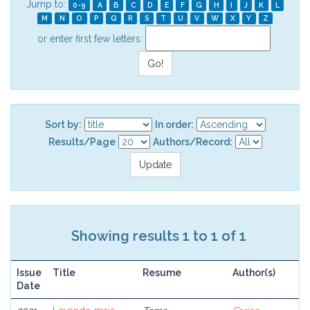
Jump to:
0-9
A
B
C
D
E
F
G
H
I
J
K
L
M
N
O
P
Q
R
S
T
U
V
W
X
Y
Z
or enter first few letters:
Sort by:
In order:
Results/Page
Authors/Record:
Showing results 1 to 1 of 1
Issue
Title
Resume
Author(s)
Date