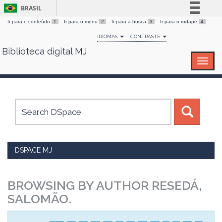
BRASIL
Ir para o conteúdo
1
Ir para o menu
2
Ir para a busca
3
Ir para o rodapé
4
Simplifique!
IDIOMAS
CONTRASTE
Comunica BR
Biblioteca digital MJ
Skip
Participe
navigation
Acesso à informação
Legislação
Canais
DSPACE MJ
BROWSING BY AUTHOR RESEDÁ,
SALOMÃO.