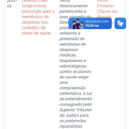
2021-
Levando mais
Tema
Farias,
01
longe a nova
historicamente
Cristiano
prescrição para o
pertencente à
Chaves de.
;
reembolso de
área cinzenta do
Resedá,
despesas nos
Direito, a
Salomão.
contratos de
prescrição
plano de saúde
referente à
pretensão de
reembolso de
despesas
médicas,
hospitalares e
odontológicas
contra os planos
de saúde exige
uma
compreensão
sistemática, à luz
do entendimento
consagrado pelo
Superior Tribunal
de Justiça para
as pretensões
reparatórias