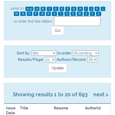
Jump to:
0-9
A
B
C
D
E
F
G
H
I
J
K
L
M
N
O
P
Q
R
S
T
U
V
W
X
Y
Z
or enter first few letters:
Sort by:
In order:
Results/Page
Authors/Record:
Showing results 1 to 20 of 693
next >
Issue
Title
Resume
Author(s)
Date