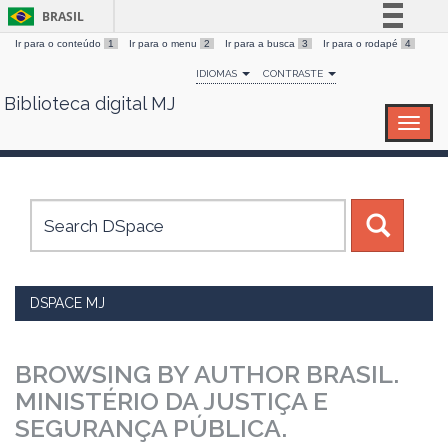
BRASIL
Ir para o conteúdo
1
Ir para o menu
2
Ir para a busca
3
Ir para o rodapé
4
Simplifique!
IDIOMAS
CONTRASTE
Comunica BR
Biblioteca digital MJ
Skip
Participe
navigation
Acesso à informação
Legislação
Canais
DSPACE MJ
BROWSING BY AUTHOR BRASIL.
MINISTÉRIO DA JUSTIÇA E
SEGURANÇA PÚBLICA.