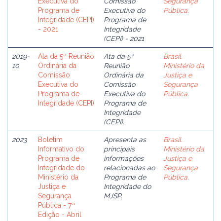
Executiva do
Comissão
Segurança
Programa de
Executiva do
Pública.
Integridade (CEPI)
Programa de
- 2021
Integridade
(CEPI) - 2021
2019-
Ata da 5ª Reunião
Ata da 5ª
Brasil.
10
Ordinária da
Reunião
Ministério da
Comissão
Ordinária da
Justiça e
Executiva do
Comissão
Segurança
Programa de
Executiva do
Pública.
Integridade (CEPI)
Programa de
Integridade
(CEPI).
2023
Boletim
Apresenta as
Brasil.
Informativo do
principais
Ministério da
Programa de
informações
Justiça e
Integridade do
relacionadas ao
Segurança
Ministério da
Programa de
Pública.
Justiça e
Integridade do
Segurança
MJSP.
Pública - 7ª
Edição - Abril