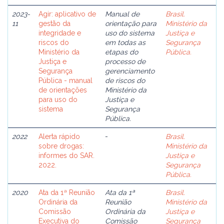
2023-
Agir: aplicativo de
Manual de
Brasil.
11
gestão da
orientação para
Ministério da
integridade e
uso do sistema
Justiça e
riscos do
em todas as
Segurança
Ministério da
etapas do
Pública.
Justiça e
processo de
Segurança
gerenciamento
Pública - manual
de riscos do
de orientações
Ministério da
para uso do
Justiça e
sistema
Segurança
Pública.
2022
Alerta rápido
-
Brasil.
sobre drogas:
Ministério da
informes do SAR.
Justiça e
2022.
Segurança
Pública.
2020
Ata da 1ª Reunião
Ata da 1ª
Brasil.
Ordinária da
Reunião
Ministério da
Comissão
Ordinária da
Justiça e
Executiva do
Comissão
Segurança