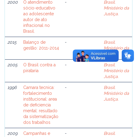
2000
O atendimento
-
Brasil.
sócio-educativo
Ministério da
ao adolescente
Justiça.
autor de ato
infracional no
Brasil.
2015
Balanço de
-
Brasil.
gestão: 2011-2014
Ministério da
Justiça.
2005
O Brasil contra a
-
Brasil.
pirataria
Ministério da
Justiça.
1996
Camara tecnica:
-
Brasil.
fortalecimento
Ministério da
institucional: area
Justiça.
de deficiencia
mental: resultado
da sistematização
dos trabalhos
2009
Campanhas e
-
Brasil.