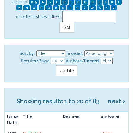
Jump to:
0-9
A
B
C
D
E
F
G
H
I
J
K
L
M
N
O
P
Q
R
S
T
U
V
W
X
Y
Z
or enter first few letters:
Sort by:
In order:
Results/Page
Authors/Record:
Showing results 1 to 20 of 83
next >
Issue
Title
Resume
Author(s)
Date