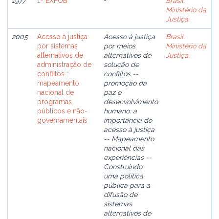
1977
1ª EXPOB
-
Brasil.
Ministério da
Justiça.
2005
Acesso à justiça
Acesso à justiça
Brasil.
por sistemas
por meios
Ministério da
alternativos de
alternativos de
Justiça.
administração de
solução de
conflitos :
conflitos --
mapeamento
promoção da
nacional de
paz e
programas
desenvolvimento
públicos e não-
humano: a
governamentais
importância do
acesso à justiça
-- Mapeamento
nacional das
experiências --
Construindo
uma política
pública para a
difusão de
sistemas
alternativos de