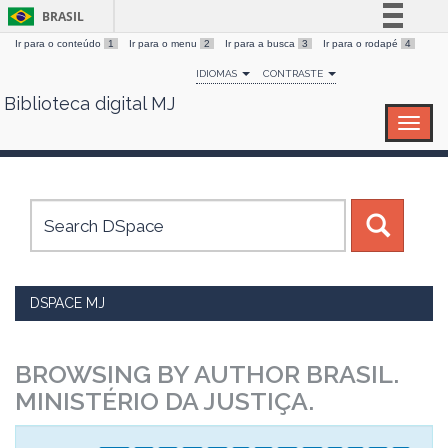
BRASIL
Ir para o conteúdo
1
Ir para o menu
2
Ir para a busca
3
Ir para o rodapé
4
Simplifique!
IDIOMAS
CONTRASTE
Comunica BR
Biblioteca digital MJ
Skip
Participe
navigation
Acesso à informação
Legislação
Canais
DSPACE MJ
BROWSING BY AUTHOR BRASIL.
MINISTÉRIO DA JUSTIÇA.