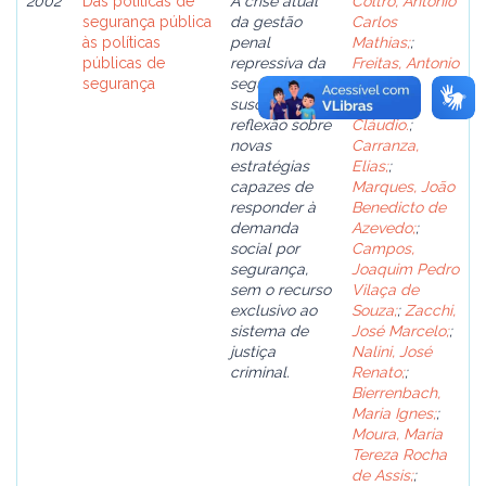
2002
Das políticas de
A crise atual
Coltro, Antonio
segurança pública
da gestão
Carlos
às políticas
penal
Mathias;
;
públicas de
repressiva da
Freitas, Antonio
segurança
segurança
Rodrigo;
;
suscita
Beato,
reflexão sobre
Cláudio.
;
novas
Carranza,
estratégias
Elias;
;
capazes de
Marques, João
responder à
Benedicto de
demanda
Azevedo;
;
social por
Campos,
segurança,
Joaquim Pedro
sem o recurso
Vilaça de
exclusivo ao
Souza;
;
Zacchi,
sistema de
José Marcelo;
;
justiça
Nalini, José
criminal.
Renato;
;
Bierrenbach,
Maria Ignes;
;
Moura, Maria
Tereza Rocha
de Assis;
;