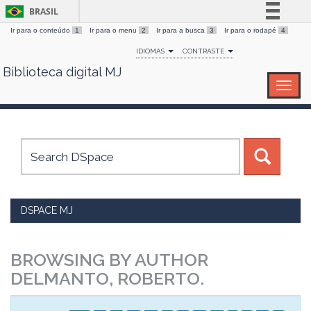
BRASIL
Ir para o conteúdo
1
Ir para o menu
2
Ir para a busca
3
Ir para o rodapé
4
Simplifique!
IDIOMAS
CONTRASTE
Comunica BR
Biblioteca digital MJ
Skip
Participe
navigation
Acesso à informação
Legislação
Canais
DSPACE MJ
BROWSING BY AUTHOR
DELMANTO, ROBERTO.