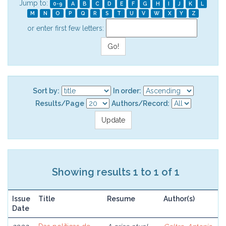
Jump to:
0-9
A
B
C
D
E
F
G
H
I
J
K
L
M
N
O
P
Q
R
S
T
U
V
W
X
Y
Z
or enter first few letters:
Sort by:
In order:
Results/Page
Authors/Record:
Showing results 1 to 1 of 1
Issue
Title
Resume
Author(s)
Date