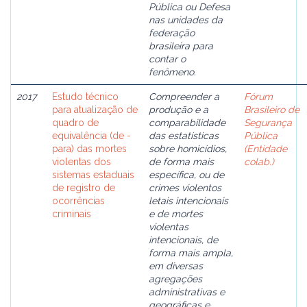
Pública ou Defesa
nas unidades da
federação
brasileira para
contar o
fenômeno.
2017
Estudo técnico
Compreender a
Fórum
para atualização de
produção e a
Brasileiro de
quadro de
comparabilidade
Segurança
equivalência (de -
das estatísticas
Pública
para) das mortes
sobre homicídios,
(Entidade
violentas dos
de forma mais
colab.)
sistemas estaduais
específica, ou de
de registro de
crimes violentos
ocorrências
letais intencionais
criminais
e de mortes
violentas
intencionais, de
forma mais ampla,
em diversas
agregações
administrativas e
geográficas e