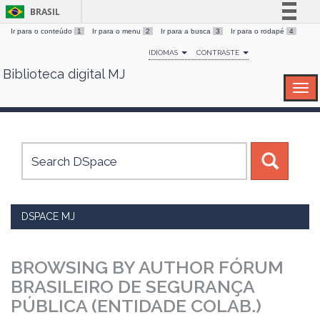
BRASIL
Ir para o conteúdo
1
Ir para o menu
2
Ir para a busca
3
Ir para o rodapé
4
Simplifique!
IDIOMAS
CONTRASTE
Comunica BR
Biblioteca digital MJ
Skip
Participe
navigation
Acesso à informação
Legislação
Canais
DSPACE MJ
BROWSING BY AUTHOR FÓRUM
BRASILEIRO DE SEGURANÇA
PÚBLICA (ENTIDADE COLAB.)