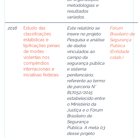
metodologias e
resultados
variados.
2016
Estudo das
Este relatório se
Fórum
classificações
insere no projeto:
Brasileiro de
estatísticas e
Pesquisa e análise
Segurança
tipificações penais
de dados
Pública
de mortes
vinculados ao
(Entidade
violentas nos
campo da
colab.)
compêndios
segurança pública
internacionais e
e sistema
iniciativas federais
penitenciário,
referente ao termo
de parceria N°
817052/2015
estabelecido entre
o Ministério da
Justiça e o Fórum
Brasileiro de
Segurança
Pública. A meta 03
desse projeto