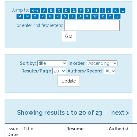
Jump to:
0-9
A
B
C
D
E
F
G
H
I
J
K
L
M
N
O
P
Q
R
S
T
U
V
W
X
Y
Z
or enter first few letters:
Sort by:
In order:
Results/Page
Authors/Record:
Showing results 1 to 20 of 23
next >
Issue
Title
Resume
Author(s)
Date