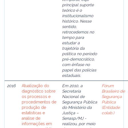
principal suporte
teórico é o
institucionalismo
histórico. Nesse
sentido,
retrocedemos no
tempo para
estudar a
trajetória da
política no período
pré-democrático,
com ênfase no
papel das polícias
estaduais.
2016
Atualização do
Em 2010, a
Fórum
diagnóstico sobre
Secretaria
Brasileiro de
os processos e
Nacional de
Segurança
procedimentos de
Segurança Pública
Pública
produção de
do Ministério da
(Entidade
estatísticas e
Justiça –
colab.)
análise de
Senasp/MJ -
informações em
realizou, por meio