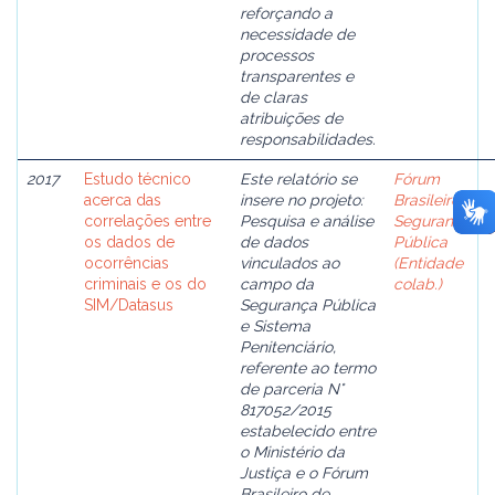
reforçando a
necessidade de
processos
transparentes e
de claras
atribuições de
responsabilidades.
2017
Estudo técnico
Este relatório se
Fórum
acerca das
insere no projeto:
Brasileiro de
correlações entre
Pesquisa e análise
Segurança
os dados de
de dados
Pública
ocorrências
vinculados ao
(Entidade
criminais e os do
campo da
colab.)
SIM/Datasus
Segurança Pública
e Sistema
Penitenciário,
referente ao termo
de parceria N°
817052/2015
estabelecido entre
o Ministério da
Justiça e o Fórum
Brasileiro de