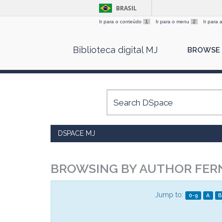
BRASIL
Ir para o conteúdo
1
Ir para o menu
2
Ir para
Skip
Biblioteca digital MJ
BROWSE
navigation
DSPACE MJ
BROWSING BY AUTHOR FER
Jump to:
0-9
A
B