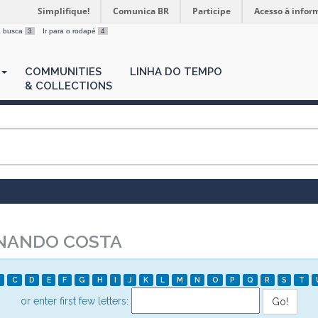
Simplifique!
Comunica BR
Participe
Acesso à infor
 a busca
3
Ir para o rodapé
4
COMMUNITIES
LINHA DO TEMPO
& COLLECTIONS
NANDO COSTA
C
D
E
F
G
H
I
J
K
L
M
N
O
P
Q
R
S
T
or enter first few letters: