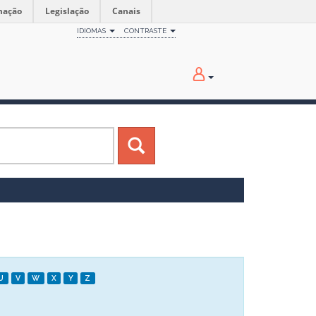
mação
Legislação
Canais
IDIOMAS
CONTRASTE
U
V
W
X
Y
Z