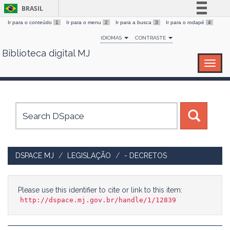
BRASIL
Ir para o conteúdo
1
Ir para o menu
2
Ir para a busca
3
Ir para o rodapé
4
Simplifique!
IDIOMAS
CONTRASTE
Comunica BR
Biblioteca digital MJ
Skip
Participe
navigation
Acesso à informação
Legislação
Canais
DSPACE MJ
LEGISLAÇÃO
- DECRETOS
Please use this identifier to cite or link to this item:
http://dspace.mj.gov.br/handle/1/12839