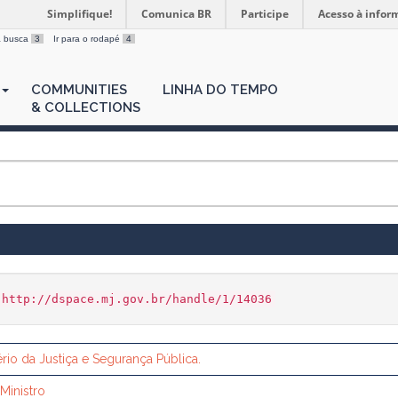
Simplifique!
Comunica BR
Participe
Acesso à infor
 a busca
3
Ir para o rodapé
4
COMMUNITIES
LINHA DO TEMPO
& COLLECTIONS
http://dspace.mj.gov.br/handle/1/14036
tério da Justiça e Segurança Pública.
Ministro