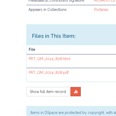
metadata.dc.contributor.signature:
RICARDO L
Appears in Collections:
Portarias
Files in This Item:
File
PRT_GM_2024_828.html
PRT_GM_2024_828.pdf
Show full item record
Items in DSpace are protected by copyright, with al