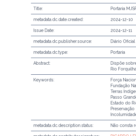
Title:
Portaria MJS
metadata.dc.date.created:
2024-12-10
Issue Date:
2024-12-11
metadata.dc.publisher.source:
Diário Oficia
metadata.dc.type:
Portaria
Abstract:
Dispõe sobre
Rio Forquilh
Keywords:
Força Nacion
Fundação Nac
Terras Indíg
Passo Grande
Estado do Ri
Preservação
Incolumidad
metadata.dc.description.status:
Não consta 