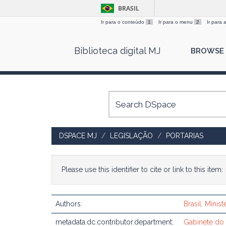
BRASIL
Ir para o conteúdo
1
Ir para o menu
2
Ir para
Skip
Biblioteca digital MJ
BROWSE
navigation
DSPACE MJ
LEGISLAÇÃO
PORTARIAS
Please use this identifier to cite or link to this item:
Authors:
Brasil. Minis
metadata.dc.contributor.department:
Gabinete do 