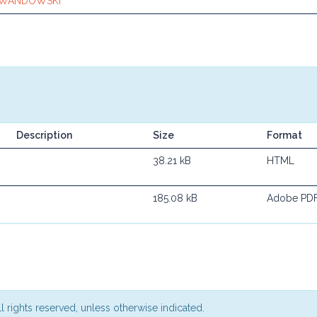
EWANDOWSKI
Description
Size
Format
38.21 kB
HTML
185.08 kB
Adobe PD
l rights reserved, unless otherwise indicated.