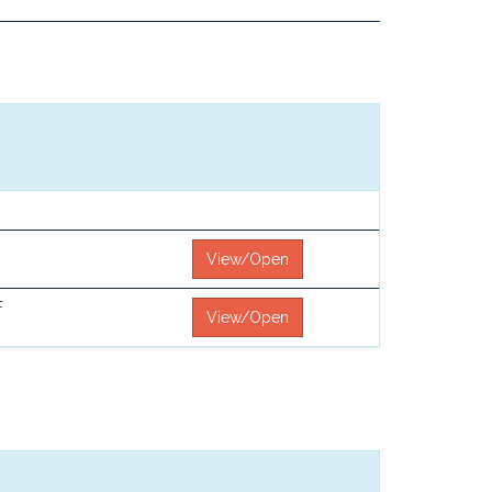
View/Open
F
View/Open