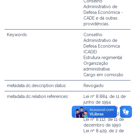
Conselho
Administrativo de
Defesa Econômica -
CADE e dá outras
providências.
Keywords:
Conselho
Administrativo de
Defesa Econômica
(CADE)
Estrutura regimental
Organização
administrativa
Cargo em comissão
metadata.dc.description.status:
Revogado
metadata.dc.relation.references:
Lei nº 8.884, de 11 de
junho de 1994
Lei nº 4.137, de 10 de
setembro de 1962
Lei nº 8.112, de 11 de
dezembro de 1990
Lei nº 8.429, de 2 de