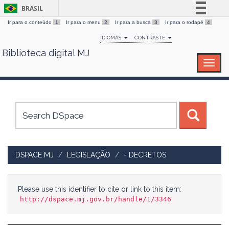
BRASIL
Ir para o conteúdo
1
Ir para o menu
2
Ir para a busca
3
Ir para o rodapé
4
Simplifique!
IDIOMAS
CONTRASTE
Comunica BR
Biblioteca digital MJ
Skip
Participe
navigation
Acesso à informação
Legislação
Canais
DSPACE MJ
LEGISLAÇÃO
- DECRETOS
Please use this identifier to cite or link to this item:
http://dspace.mj.gov.br/handle/1/3346