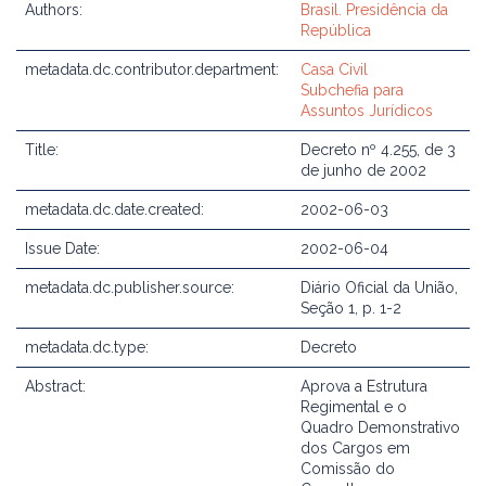
Authors:
Brasil. Presidência da
República
metadata.dc.contributor.department:
Casa Civil
Subchefia para
Assuntos Jurídicos
Title:
Decreto nº 4.255, de 3
de junho de 2002
metadata.dc.date.created:
2002-06-03
Issue Date:
2002-06-04
metadata.dc.publisher.source:
Diário Oficial da União,
Seção 1, p. 1-2
metadata.dc.type:
Decreto
Abstract:
Aprova a Estrutura
Regimental e o
Quadro Demonstrativo
dos Cargos em
Comissão do