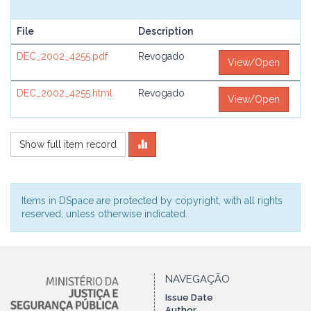
File
Description
DEC_2002_4255.pdf
Revogado
View/Open
DEC_2002_4255.html
Revogado
View/Open
Show full item record
Items in DSpace are protected by copyright, with all rights
reserved, unless otherwise indicated.
NAVEGAÇÃO
Issue Date
Author