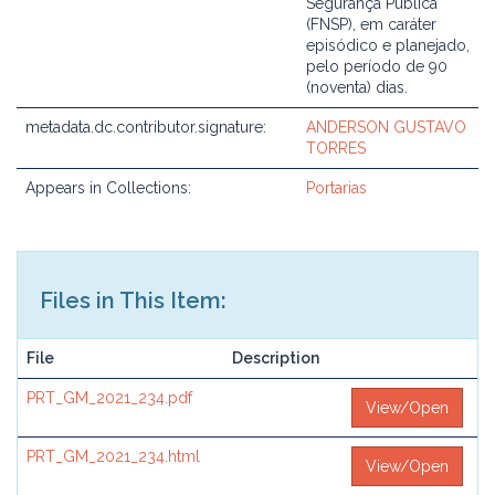
Segurança Pública
(FNSP), em caráter
episódico e planejado,
pelo período de 90
(noventa) dias.
metadata.dc.contributor.signature:
ANDERSON GUSTAVO
TORRES
Appears in Collections:
Portarias
Files in This Item:
File
Description
PRT_GM_2021_234.pdf
View/Open
PRT_GM_2021_234.html
View/Open