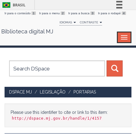
BRASIL
Ir para o conteúdo
1
Ir para o menu
2
Ir para a busca
3
Ir para o rodapé
4
Simplifique!
IDIOMAS
CONTRASTE
Comunica BR
Biblioteca digital MJ
Skip
Participe
navigation
Acesso à informação
Legislação
Canais
DSPACE MJ
LEGISLAÇÃO
PORTARIAS
Please use this identifier to cite or link to this item:
http://dspace.mj.gov.br/handle/1/4157