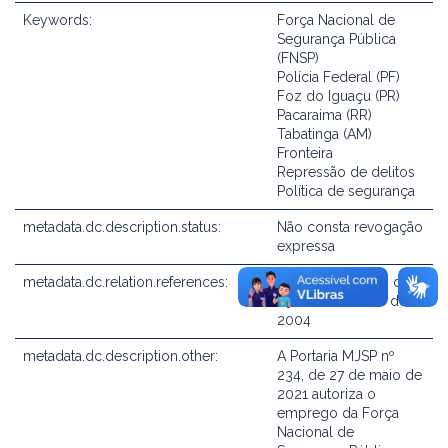
Keywords:
Força Nacional de
Segurança Pública
(FNSP)
Polícia Federal (PF)
Foz do Iguaçu (PR)
Pacaraima (RR)
Tabatinga (AM)
Fronteira
Repressão de delitos
Política de segurança
metadata.dc.description.status:
Não consta revogação
expressa
metadata.dc.relation.references:
Decreto nº 5.289, de
29 de novembro de
2004
metadata.dc.description.other:
A Portaria MJSP nº
234, de 27 de maio de
2021 autoriza o
emprego da Força
Nacional de