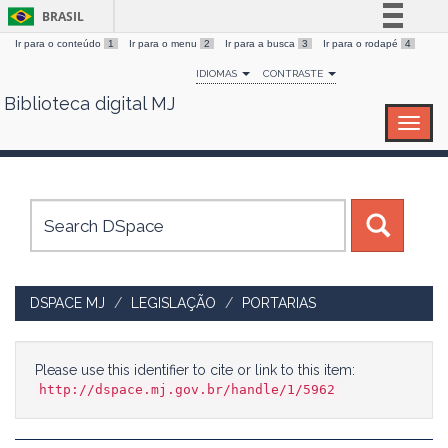
BRASIL
Ir para o conteúdo
1
Ir para o menu
2
Ir para a busca
3
Ir para o rodapé
4
Simplifique!
IDIOMAS
CONTRASTE
Comunica BR
Biblioteca digital MJ
Skip
Participe
navigation
Acesso à informação
Legislação
Canais
DSPACE MJ
LEGISLAÇÃO
PORTARIAS
Please use this identifier to cite or link to this item:
http://dspace.mj.gov.br/handle/1/5962