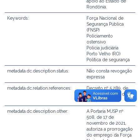
apoio ao Estado de
Rondônia.
Keywords:
Força Nacional de
Segurança Pública
(FNSP)
Policiamento
ostensivo
Polícia judiciária
Porto Velho (RO)
Política de segurança
metadata.dc.description.status:
Não consta revogação
expressa
metadata.dc.relation.references:
Decreto nº 5.289, de
29 de novembro de
2004
metadata.dc.description.other:
A Portaria MJSP nº
508, de 17 de
novembro de 2021,
autoriza a prorrogação
do emprego da Força