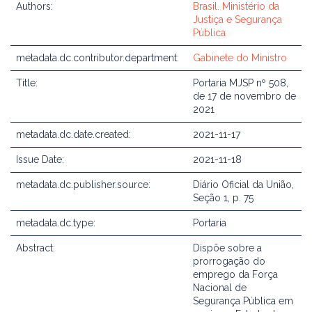
Authors:
Brasil. Ministério da
Justiça e Segurança
Pública
metadata.dc.contributor.department:
Gabinete do Ministro
Title:
Portaria MJSP nº 508,
de 17 de novembro de
2021
metadata.dc.date.created:
2021-11-17
Issue Date:
2021-11-18
metadata.dc.publisher.source:
Diário Oficial da União,
Seção 1, p. 75
metadata.dc.type:
Portaria
Abstract:
Dispõe sobre a
prorrogação do
emprego da Força
Nacional de
Segurança Pública em