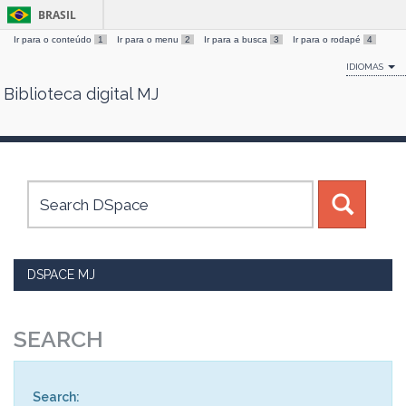
BRASIL
Ir para o conteúdo
1
Ir para o menu
2
Ir para a busca
3
Ir para o rodapé
4
IDIOMAS
Biblioteca digital MJ
Skip
navigation
DSPACE MJ
SEARCH
Search: