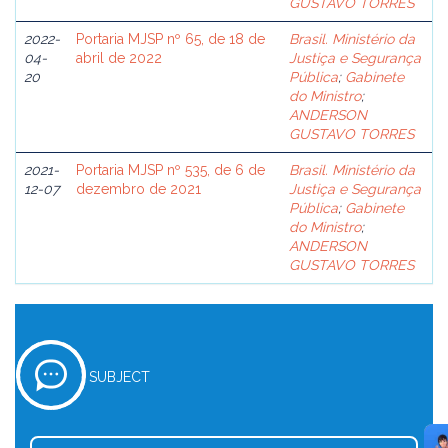
GUSTAVO TORRES
2022-
Portaria MJSP nº 65, de 18 de
Brasil. Ministério da
04-
abril de 2022
Justiça e Segurança
20
Pública
;
Gabinete
do Ministro
;
ANDERSON
GUSTAVO TORRES
2021-
Portaria MJSP nº 535, de 6 de
Brasil. Ministério da
12-07
dezembro de 2021
Justiça e Segurança
Pública
;
Gabinete
do Ministro
;
ANDERSON
GUSTAVO TORRES
SUBJECT