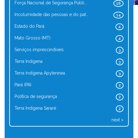
Força Nacional de Segurança Públi...
16
Incolumidade das pessoas e do pat...
14
Estado do Pará
4
Mato Grosso (MT)
4
Serviços imprescindíveis
3
Terra Indígena
3
Terra Indígena Apyterewa
3
Pará (PA)
2
Política de segurança
2
Terra Indígena Sararé
2
next >