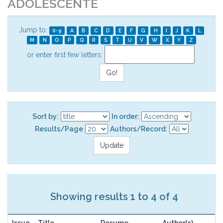
ADOLESCENTE
Jump to:
0-9
A
B
C
D
E
F
G
H
I
J
K
L
M
N
O
P
Q
R
S
T
U
V
W
X
Y
Z
or enter first few letters:
Sort by:
In order:
Results/Page
Authors/Record:
Showing results 1 to 4 of 4