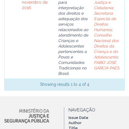
novembro de
para
Justiça e
2016
interpretação
Cidadania
;
dos direitos e
Secretaria
adequação dos
Especial de
serviços
Direitos
relacionados ao
Humanos
;
atendimento de
Conselho
Crianças e
Nacional dos
Adolescentes
Direitos da
pertencentes a
Criança e do
Povos e
Adolescente
;
Comunidades
FABIO JOSE
Tradicionais no
GARCIA PAES
Brasil.
Showing results 1 to 4 of 4
NAVEGAÇÃO
Issue Date
Author
Title