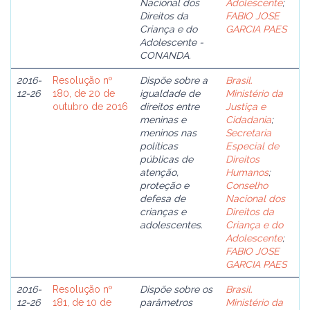
Nacional dos
Adolescente
;
Direitos da
FABIO JOSE
Criança e do
GARCIA PAES
Adolescente -
CONANDA.
2016-
Resolução nº
Dispõe sobre a
Brasil.
12-26
180, de 20 de
igualdade de
Ministério da
outubro de 2016
direitos entre
Justiça e
meninas e
Cidadania
;
meninos nas
Secretaria
políticas
Especial de
públicas de
Direitos
atenção,
Humanos
;
proteção e
Conselho
defesa de
Nacional dos
crianças e
Direitos da
adolescentes.
Criança e do
Adolescente
;
FABIO JOSE
GARCIA PAES
2016-
Resolução nº
Dispõe sobre os
Brasil.
12-26
181, de 10 de
parâmetros
Ministério da