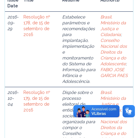
Issue
Title
Resume
Author(s)
Date
2016-
Resolução nº
Estabelece
Brasil.
09-
178, de 15 de
parâmetros e
Ministério da
29
setembro de
recomendações
Justiça e
2016
para
Cidadania
;
implantação,
Conselho
implementação
Nacional dos
e
Direitos da
monitoramento
Criança e do
do Sistema de
Adolescente
;
Informação para
FABIO JOSE
Infância e
GARCIA PAES
Adolescência.
2016-
Resolução nº
Dispõe sobre o
Brasil.
10-
179, de 15 de
processo
Ministério da
04
setembro de
eleitoral de
Justiça e
2016
entidades da
Cidadania
;
sociedade civil
Conselho
organizada para
Nacional dos
compor o
Direitos da
Conselho
Criança e do