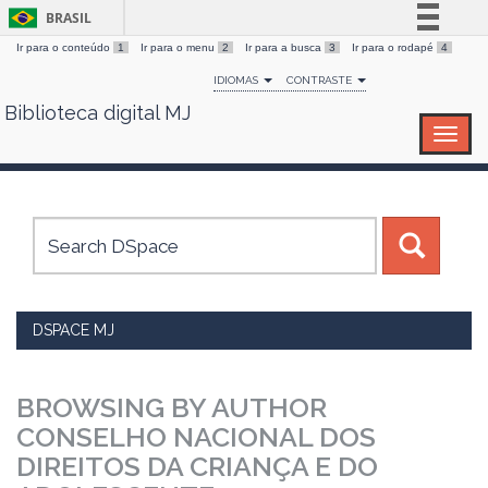
BRASIL
Ir para o conteúdo
1
Ir para o menu
2
Ir para a busca
3
Ir para o rodapé
4
Simplifique!
IDIOMAS
CONTRASTE
Comunica BR
Biblioteca digital MJ
Skip
Participe
navigation
Acesso à informação
Legislação
Canais
DSPACE MJ
BROWSING BY AUTHOR
CONSELHO NACIONAL DOS
DIREITOS DA CRIANÇA E DO