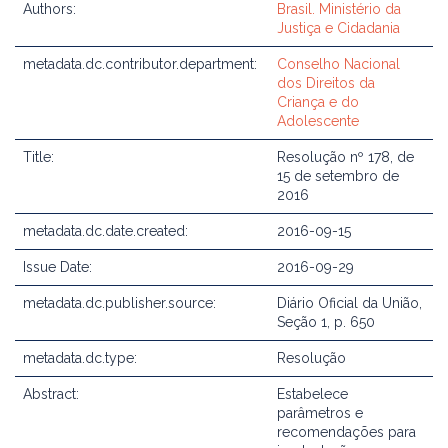
Authors:
Brasil. Ministério da
Justiça e Cidadania
metadata.dc.contributor.department:
Conselho Nacional
dos Direitos da
Criança e do
Adolescente
Title:
Resolução nº 178, de
15 de setembro de
2016
metadata.dc.date.created:
2016-09-15
Issue Date:
2016-09-29
metadata.dc.publisher.source:
Diário Oficial da União,
Seção 1, p. 650
metadata.dc.type:
Resolução
Abstract:
Estabelece
parâmetros e
recomendações para