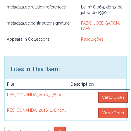
metadata.dc.relation.references:
Lei nº 8.069, de 13 de
julho de 1990
metadata.dc.contributor.signature:
FABIO JOSE GARCIA
PAES
Appears in Collections:
Resoluções
Files in This Item:
File
Description
RES_CONANDA_2016_178.pdf
View/Open
RES_CONANDA_2016_178.html
View/Open