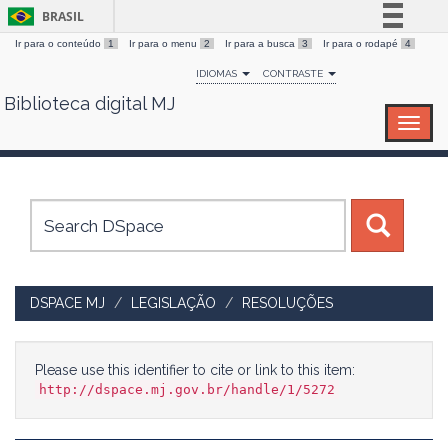
BRASIL
Ir para o conteúdo
1
Ir para o menu
2
Ir para a busca
3
Ir para o rodapé
4
Simplifique!
IDIOMAS
CONTRASTE
Comunica BR
Biblioteca digital MJ
Skip
Participe
navigation
Acesso à informação
Legislação
Canais
DSPACE MJ
LEGISLAÇÃO
RESOLUÇÕES
Please use this identifier to cite or link to this item:
http://dspace.mj.gov.br/handle/1/5272