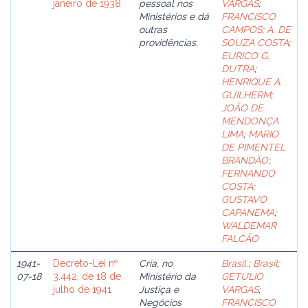
janeiro de 1938
pessoal nos
VARGAS
;
Ministérios e dá
FRANCISCO
outras
CAMPOS
;
A. DE
providências.
SOUZA COSTA
;
EURICO G.
DUTRA
;
HENRIQUE A.
GUILHERM
;
JOÃO DE
MENDONÇA
LIMA
;
MARIO
DE PIMENTEL
BRANDÃO
;
FERNANDO
COSTA
;
GUSTAVO
CAPANEMA
;
WALDEMAR
FALCÃO
1941-
Decreto-Lei nº
Cria, no
Brasil.
;
Brasil
;
07-18
3.442, de 18 de
Ministério da
GETULIO
julho de 1941
Justiça e
VARGAS
;
Negócios
FRANCISCO