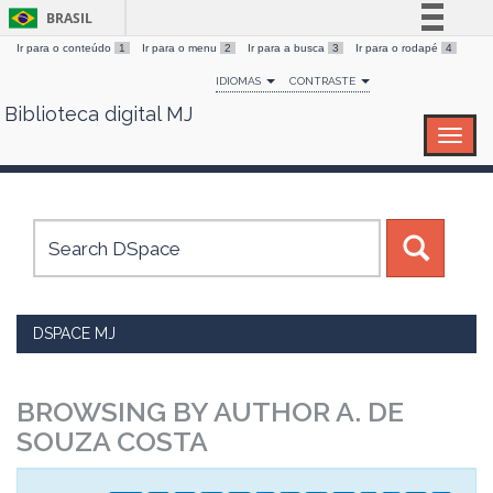
BRASIL
Ir para o conteúdo
1
Ir para o menu
2
Ir para a busca
3
Ir para o rodapé
4
Simplifique!
IDIOMAS
CONTRASTE
Comunica BR
Biblioteca digital MJ
Skip
Participe
navigation
Acesso à informação
Legislação
Canais
DSPACE MJ
BROWSING BY AUTHOR A. DE
SOUZA COSTA