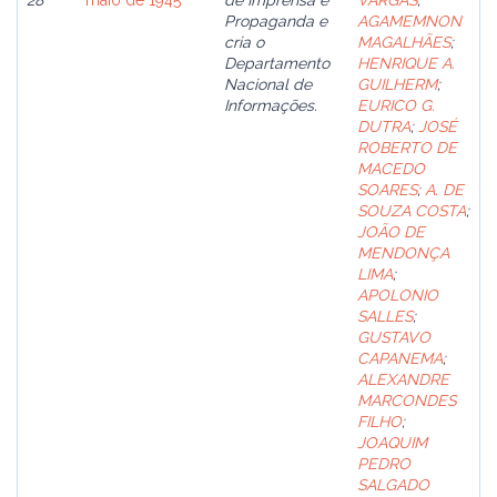
28
maio de 1945
de Imprensa e
VARGAS
;
Propaganda e
AGAMEMNON
cria o
MAGALHÃES
;
Departamento
HENRIQUE A.
Nacional de
GUILHERM
;
Informações.
EURICO G.
DUTRA
;
JOSÉ
ROBERTO DE
MACEDO
SOARES
;
A. DE
SOUZA COSTA
;
JOÃO DE
MENDONÇA
LIMA
;
APOLONIO
SALLES
;
GUSTAVO
CAPANEMA
;
ALEXANDRE
MARCONDES
FILHO
;
JOAQUIM
PEDRO
SALGADO