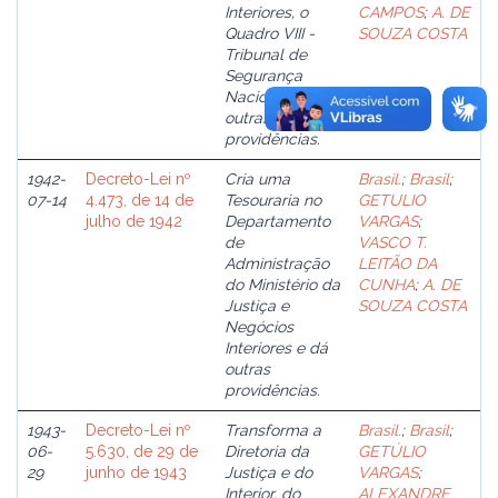
Interiores, o
CAMPOS
;
A. DE
Quadro VIII -
SOUZA COSTA
Tribunal de
Segurança
Nacional – e dá
outras
providências.
1942-
Decreto-Lei nº
Cria uma
Brasil.
;
Brasil
;
07-14
4.473, de 14 de
Tesouraria no
GETULIO
julho de 1942
Departamento
VARGAS
;
de
VASCO T.
Administração
LEITÃO DA
do Ministério da
CUNHA
;
A. DE
Justiça e
SOUZA COSTA
Negócios
Interiores e dá
outras
providências.
1943-
Decreto-Lei nº
Transforma a
Brasil.
;
Brasil
;
06-
5.630, de 29 de
Diretoria da
GETÚLIO
29
junho de 1943
Justiça e do
VARGAS
;
Interior, do
ALEXANDRE