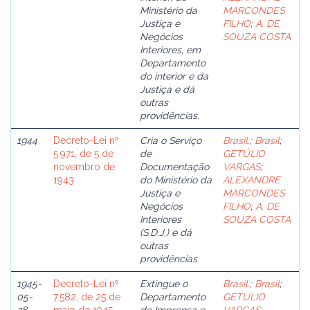
Ministério da
MARCONDES
Justiça e
FILHO
;
A. DE
Negócios
SOUZA COSTA
Interiores, em
Departamento
do interior e da
Justiça e dá
outras
providências.
1944
Decreto-Lei nº
Cria o Serviço
Brasil.
;
Brasil
;
5.971, de 5 de
de
GETÚLIO
novembro de
Documentação
VARGAS
;
1943
do Ministério da
ALEXANDRE
Justiça e
MARCONDES
Negócios
FILHO
;
A. DE
Interiores
SOUZA COSTA
(S.D.J.) e dá
outras
providências
1945-
Decreto-Lei nº
Extingue o
Brasil.
;
Brasil
;
05-
7.582, de 25 de
Departamento
GETULIO