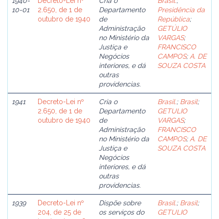
1940-
Decreto-Lei nº
Cria o
Brasil.
;
10-01
2.650, de 1 de
Departamento
Presidência da
outubro de 1940
de
República
;
Administração
GETÚLIO
no Ministério da
VARGAS
;
Justiça e
FRANCISCO
Negócios
CAMPOS
;
A. DE
interiores, e dá
SOUZA COSTA
outras
providencias.
1941
Decreto-Lei nº
Cria o
Brasil.
;
Brasil
;
2.650, de 1 de
Departamento
GETULIO
outubro de 1940
de
VARGAS
;
Administração
FRANCISCO
no Ministério da
CAMPOS
;
A. DE
Justiça e
SOUZA COSTA
Negócios
interiores, e dá
outras
providencias.
1939
Decreto-Lei nº
Dispõe sobre
Brasil.
;
Brasil
;
204, de 25 de
os serviços do
GETULIO