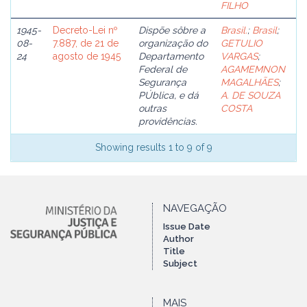
FILHO
1945-
Decreto-Lei nº
Dispõe sôbre a
Brasil.
;
Brasil
;
08-
7.887, de 21 de
organização do
GETULIO
24
agosto de 1945
Departamento
VARGAS
;
Federal de
AGAMEMNON
Segurança
MAGALHÃES
;
PÚblica, e dá
A. DE SOUZA
outras
COSTA
providências.
Showing results 1 to 9 of 9
NAVEGAÇÃO
Issue Date
Author
Title
Subject
MAIS