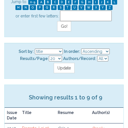
Jump to:
0-9
A
B
C
D
E
F
G
H
I
J
K
L
M
N
O
P
Q
R
S
T
U
V
W
X
Y
Z
or enter first few letters:
Sort by:
In order:
Results/Page
Authors/Record:
Showing results 1 to 9 of 9
Issue
Title
Resume
Author(s)
Date