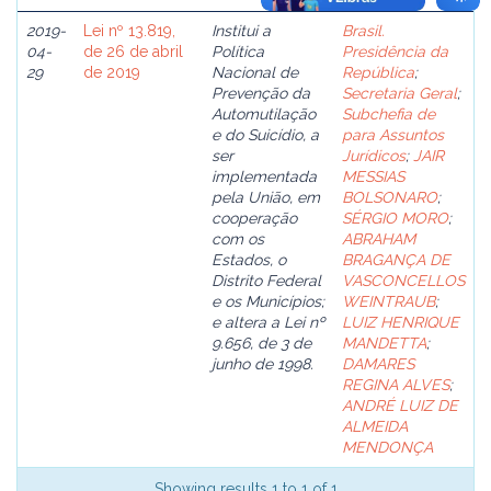
2019-
Lei nº 13.819,
Institui a
Brasil.
04-
de 26 de abril
Política
Presidência da
29
de 2019
Nacional de
República
;
Prevenção da
Secretaria Geral
;
Automutilação
Subchefia de
e do Suicídio, a
para Assuntos
ser
Jurídicos
;
JAIR
implementada
MESSIAS
pela União, em
BOLSONARO
;
cooperação
SÉRGIO MORO
;
com os
ABRAHAM
Estados, o
BRAGANÇA DE
Distrito Federal
VASCONCELLOS
e os Municípios;
WEINTRAUB
;
e altera a Lei nº
LUIZ HENRIQUE
9.656, de 3 de
MANDETTA
;
junho de 1998.
DAMARES
REGINA ALVES
;
ANDRÉ LUIZ DE
ALMEIDA
MENDONÇA
Showing results 1 to 1 of 1