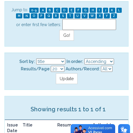
Jump to:
0-9
A
B
C
D
E
F
G
H
I
J
K
L
M
N
O
P
Q
R
S
T
U
V
W
X
Y
Z
or enter first few letters:
Sort by:
In order:
Results/Page
Authors/Record:
Showing results 1 to 1 of 1
Issue
Title
Resume
Author(s)
Date