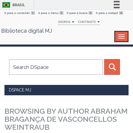
BRASIL
Ir para o conteúdo
1
Ir para o menu
2
Ir para a busca
3
Ir para o rodapé
4
Simplifique!
IDIOMAS
CONTRASTE
Comunica BR
Biblioteca digital MJ
Skip
Participe
navigation
Acesso à informação
Legislação
Canais
DSPACE MJ
BROWSING BY AUTHOR ABRAHAM
BRAGANÇA DE VASCONCELLOS
WEINTRAUB