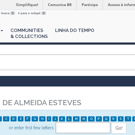
Simplifique!
Comunica BR
Participe
Acesso à infor
 a busca
3
Ir para o rodapé
4
COMMUNITIES
LINHA DO TEMPO
& COLLECTIONS
 DE ALMEIDA ESTEVES
C
D
E
F
G
H
I
J
K
L
M
N
O
P
Q
R
S
T
or enter first few letters: