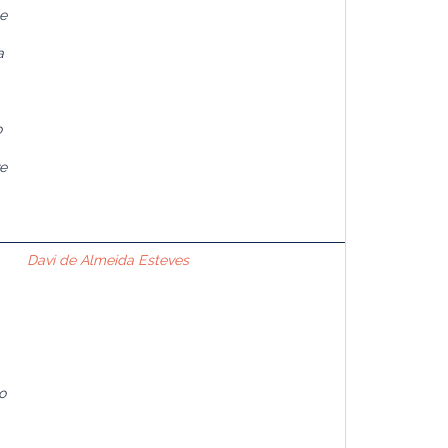
de
a
o
ve
Davi de Almeida Esteves
o