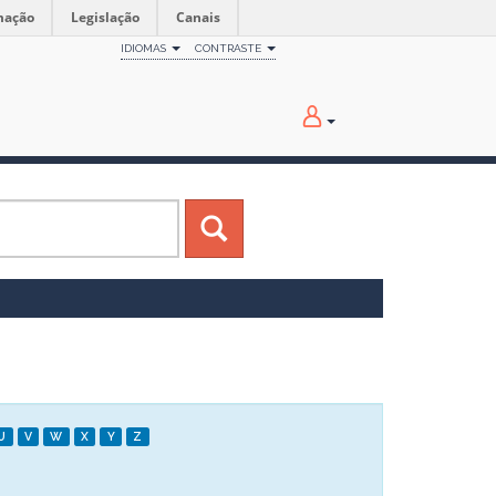
mação
Legislação
Canais
IDIOMAS
CONTRASTE
U
V
W
X
Y
Z