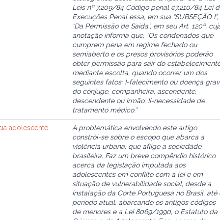
Leis nº 7.209/84 Código penal e7.210/84 Lei 
Execuções Penal essa, em sua “SUBSEÇÃO I”,
“Da Permissão de Saída”, em seu Art. 120º, cuj
anotação informa que, “Os condenados que
cumprem pena em regime fechado ou
semiaberto e os presos provisórios poderão
obter permissão para sair do estabeleciment
mediante escolta, quando ocorrer um dos
seguintes fatos: I-falecimento ou doença gra
do cônjuge, companheira, ascendente,
descendente ou irmão; II-necessidade de
tratamento médico.”
cia adolescente
A problemática envolvendo este artigo
constrói-se sobre o escopo que abarca a
violência urbana, que aflige a sociedade
brasileira. Faz um breve compêndio histórico
acerca da legislação imputada aos
adolescentes em conflito com a lei e em
situação de vulnerabilidade social, desde a
instalação da Corte Portuguesa no Brasil, até 
período atual, abarcando os antigos códigos
de menores e a Lei 8069/1990, o Estatuto da