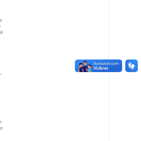
s
m
is
-
e
to