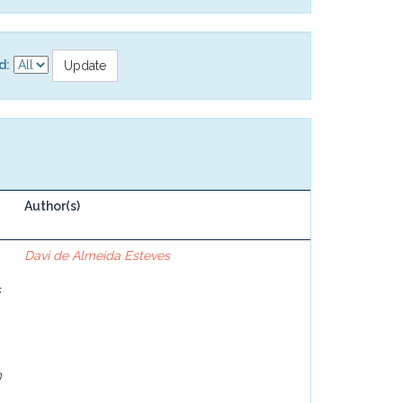
d:
Author(s)
Davi de Almeida Esteves
s
m