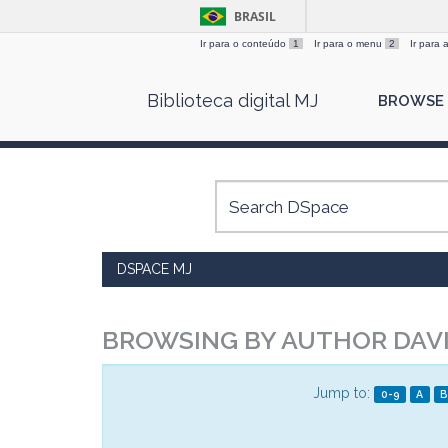
BRASIL
Ir para o conteúdo
1
Ir para o menu
2
Ir para
Skip
Biblioteca digital MJ
BROWSE
navigation
DSPACE MJ
BROWSING BY AUTHOR DAVI
Jump to:
0-9
A
B