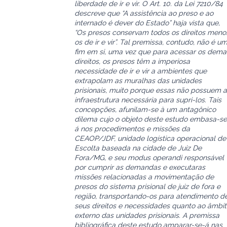
liberdade de ir e vir. O Art. 10. da Lei 7210/84
descreve que “A assistência ao preso e ao
internado é dever do Estado” haja vista que,
“Os presos conservam todos os direitos meno
os de ir e vir”. Tal premissa, contudo, não é u
fim em si, uma vez que para acessar os dema
direitos, os presos têm a imperiosa
necessidade de ir e vir a ambientes que
extrapolam as muralhas das unidades
prisionais, muito porque essas não possuem a
infraestrutura necessária para supri-los. Tais
concepções, afunilam-se à um antagônico
dilema cujo o objeto deste estudo embasa-se
á nos procedimentos e missões da
CEAOP/JDF, unidade logística operacional de
Escolta baseada na cidade de Juiz De
Fora/MG, e seu modus operandi responsável
por cumprir as demandas e executaras
missões relacionadas a movimentação de
presos do sistema prisional de juiz de fora e
região, transportando-os para atendimento d
seus direitos e necessidades quanto ao âmbi
externo das unidades prisionais. A premissa
bibliográfica deste estudo amparar-se-á nas