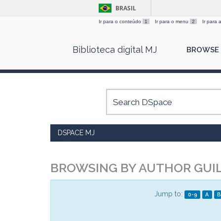
BRASIL
Ir para o conteúdo
1
Ir para o menu
2
Ir para
Skip
Biblioteca digital MJ
BROWSE
navigation
DSPACE MJ
BROWSING BY AUTHOR GUI
Jump to:
0-9
A
B