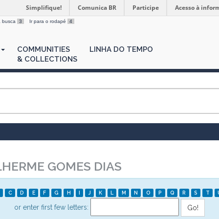
Simplifique!
Comunica BR
Participe
Acesso à infor
 a busca
3
Ir para o rodapé
4
COMMUNITIES
LINHA DO TEMPO
& COLLECTIONS
LHERME GOMES DIAS
C
D
E
F
G
H
I
J
K
L
M
N
O
P
Q
R
S
T
or enter first few letters: