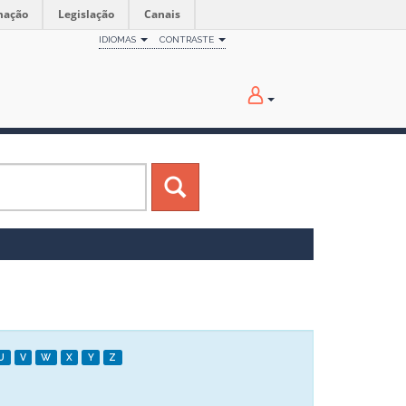
mação
Legislação
Canais
IDIOMAS
CONTRASTE
U
V
W
X
Y
Z