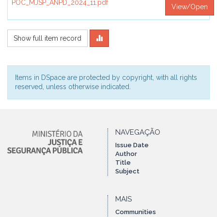
POC_MJSP_ANPD_2024_11.pdf
View/Open
Show full item record
Items in DSpace are protected by copyright, with all rights
reserved, unless otherwise indicated.
NAVEGAÇÃO
Issue Date
Author
Title
Subject
MAIS
Communities