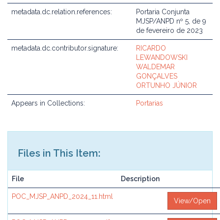
metadata.dc.relation.references:
Portaria Conjunta
MJSP/ANPD nº 5, de 9
de fevereiro de 2023
metadata.dc.contributor.signature:
RICARDO
LEWANDOWSKI
WALDEMAR
GONÇALVES
ORTUNHO JÚNIOR
Appears in Collections:
Portarias
Files in This Item:
File
Description
POC_MJSP_ANPD_2024_11.html
View/Open