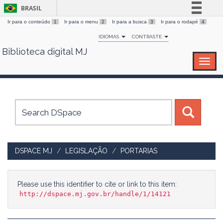
BRASIL
Ir para o conteúdo
1
Ir para o menu
2
Ir para a busca
3
Ir para o rodapé
4
Simplifique!
IDIOMAS
CONTRASTE
Comunica BR
Biblioteca digital MJ
Skip
Participe
navigation
Acesso à informação
Legislação
Canais
DSPACE MJ
LEGISLAÇÃO
PORTARIAS
Please use this identifier to cite or link to this item:
http://dspace.mj.gov.br/handle/1/14121