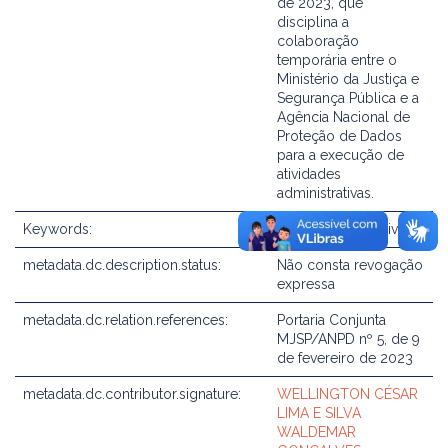
de 2023, que
disciplina a
colaboração
temporária entre o
Ministério da Justiça e
Segurança Pública e a
Agência Nacional de
Proteção de Dados
para a execução de
atividades
administrativas.
Keywords:
Altera ato normativo
metadata.dc.description.status:
Não consta revogação
expressa
metadata.dc.relation.references:
Portaria Conjunta
MJSP/ANPD nº 5, de 9
de fevereiro de 2023
metadata.dc.contributor.signature:
WELLINGTON CÉSAR
LIMA E SILVA
WALDEMAR