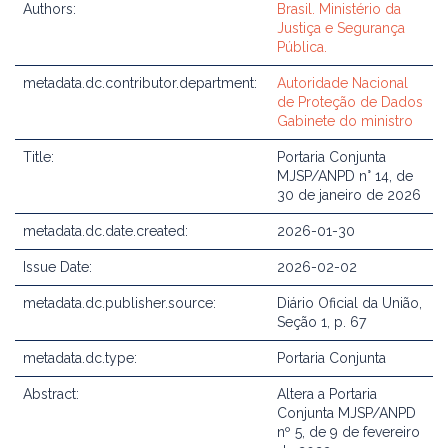
Authors:
Brasil. Ministério da
Justiça e Segurança
Pública.
metadata.dc.contributor.department:
Autoridade Nacional
de Proteção de Dados
Gabinete do ministro
Title:
Portaria Conjunta
MJSP/ANPD n° 14, de
30 de janeiro de 2026
metadata.dc.date.created:
2026-01-30
Issue Date:
2026-02-02
metadata.dc.publisher.source:
Diário Oficial da União,
Seção 1, p. 67
metadata.dc.type:
Portaria Conjunta
Abstract:
Altera a Portaria
Conjunta MJSP/ANPD
nº 5, de 9 de fevereiro