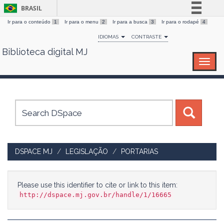
BRASIL
Ir para o conteúdo
1
Ir para o menu
2
Ir para a busca
3
Ir para o rodapé
4
Simplifique!
IDIOMAS
CONTRASTE
Comunica BR
Biblioteca digital MJ
Skip
Participe
navigation
Acesso à informação
Legislação
Canais
DSPACE MJ
LEGISLAÇÃO
PORTARIAS
Please use this identifier to cite or link to this item:
http://dspace.mj.gov.br/handle/1/16665