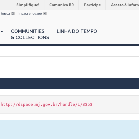
Simplifique!
Comunica BR
Participe
Acesso à infor
 a busca
3
Ir para o rodapé
4
COMMUNITIES
LINHA DO TEMPO
& COLLECTIONS
http://dspace.mj.gov.br/handle/1/3353