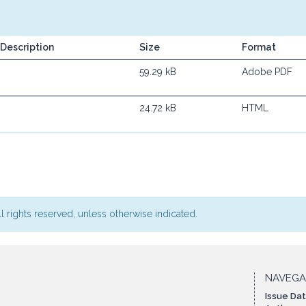
Description
Size
Format
59.29 kB
Adobe PDF
24.72 kB
HTML
l rights reserved, unless otherwise indicated.
NAVEG
Issue Da