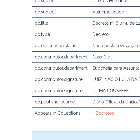
dc.subject
Direitos Humanos
dc.subject
Vulnerabilidade
dc.title
Decreto nº 6.044, de 1
dc.type
Decreto
dc.description.status
Não consta revogação 
dc.contributor.department
Casa Civil
dc.contributor.department
Subchefia para Assunto
dc.contributor.signature
LUIZ INÁCIO LULA DA 
dc.contributor.signature
DILMA ROUSSEFF
dc.publisher.source
Diário Oficial da União, 
Appears in Collections:
- Decretos