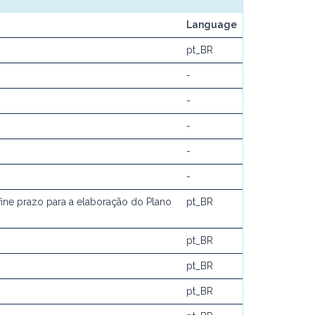
Language
pt_BR
-
-
-
-
-
ine prazo para a elaboração do Plano
pt_BR
pt_BR
pt_BR
pt_BR