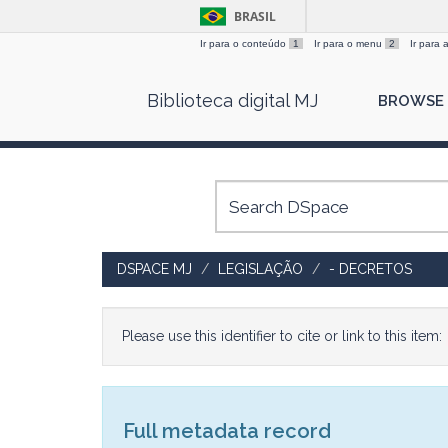
BRASIL
Ir para o conteúdo
1
Ir para o menu
2
Ir para
Skip
Biblioteca digital MJ
BROWSE
navigation
DSPACE MJ
LEGISLAÇÃO
- DECRETOS
Please use this identifier to cite or link to this item:
Full metadata record