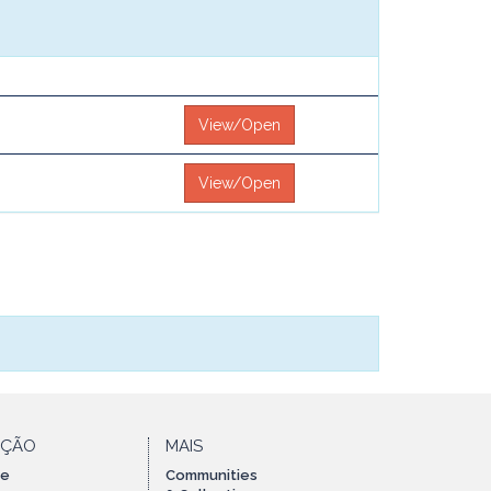
View/Open
View/Open
AÇÃO
MAIS
te
Communities