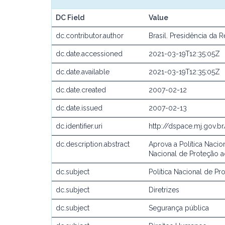
DC Field
Value
dc.contributor.author
Brasil. Presidência da 
dc.date.accessioned
2021-03-19T12:35:05Z
dc.date.available
2021-03-19T12:35:05Z
dc.date.created
2007-02-12
dc.date.issued
2007-02-13
dc.identifier.uri
http://dspace.mj.gov.b
dc.description.abstract
Aprova a Política Naci
Nacional de Proteção a
dc.subject
Política Nacional de P
dc.subject
Diretrizes
dc.subject
Segurança pública