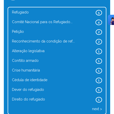
Refugiado
5
Comitê Nacional para os Refugiado...
4
Petição
2
Reconhecimento da condição de ref...
2
Alteração legislativa
1
Conflito armado
1
Crise humanitária
1
Cédula de identidade
1
Dever do refugiado
1
Direito do refugiado
1
next >