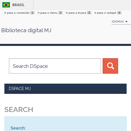
BRASIL
Ir para o conteúdo
1
Ir para o menu
2
Ir para a busca
3
Ir para o rodapé
4
IDIOMAS
Biblioteca digital MJ
Skip
navigation
DSPACE MJ
SEARCH
Search: