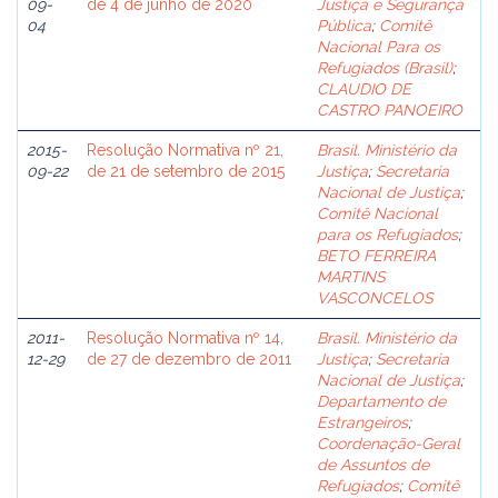
09-
de 4 de junho de 2020
Justiça e Segurança
04
Pública
;
Comitê
Nacional Para os
Refugiados (Brasil)
;
CLAUDIO DE
CASTRO PANOEIRO
2015-
Resolução Normativa nº 21,
Brasil. Ministério da
09-22
de 21 de setembro de 2015
Justiça
;
Secretaria
Nacional de Justiça
;
Comitê Nacional
para os Refugiados
;
BETO FERREIRA
MARTINS
VASCONCELOS
2011-
Resolução Normativa nº 14,
Brasil. Ministério da
12-29
de 27 de dezembro de 2011
Justiça
;
Secretaria
Nacional de Justiça
;
Departamento de
Estrangeiros
;
Coordenação-Geral
de Assuntos de
Refugiados
;
Comitê