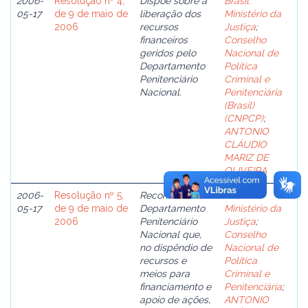
2006-
Resolução nº 4,
Dispõe sobre a
Brasil.
05-17
de 9 de maio de
liberação dos
Ministério da
2006
recursos
Justiça
;
financeiros
Conselho
geridos pelo
Nacional de
Departamento
Política
Penitenciário
Criminal e
Nacional.
Penitenciária
(Brasil)
(CNPCP)
;
ANTONIO
CLÁUDIO
MARIZ DE
OLIVEIRA
2006-
Resolução nº 5,
Recomenda ao
Brasil.
05-17
de 9 de maio de
Departamento
Ministério da
2006
Penitenciário
Justiça
;
Nacional que,
Conselho
no dispêndio de
Nacional de
recursos e
Política
meios para
Criminal e
financiamento e
Penitenciária
;
apoio de ações,
ANTONIO