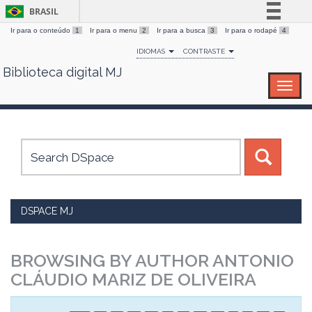
BRASIL
Ir para o conteúdo
1
Ir para o menu
2
Ir para a busca
3
Ir para o rodapé
4
Simplifique!
IDIOMAS
CONTRASTE
Comunica BR
Biblioteca digital MJ
Skip
Participe
navigation
Acesso à informação
Legislação
Canais
DSPACE MJ
BROWSING BY AUTHOR ANTONIO
CLÁUDIO MARIZ DE OLIVEIRA