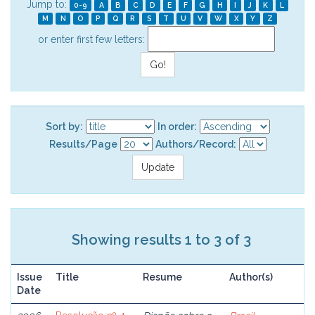
Jump to:
0-9
A
B
C
D
E
F
G
H
I
J
K
L
M
N
O
P
Q
R
S
T
U
V
W
X
Y
Z
or enter first few letters:
Sort by:
In order:
Results/Page
Authors/Record:
Showing results 1 to 3 of 3
Issue
Title
Resume
Author(s)
Date