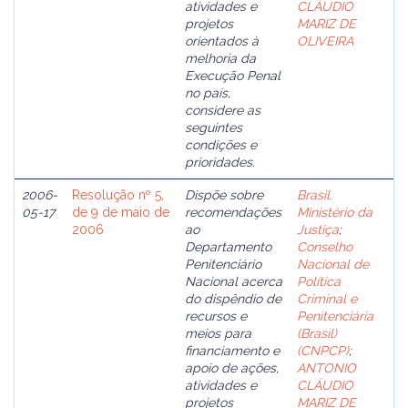
atividades e
CLÁUDIO
projetos
MARIZ DE
orientados à
OLIVEIRA
melhoria da
Execução Penal
no país,
considere as
seguintes
condições e
prioridades.
2006-
Resolução nº 5,
Dispõe sobre
Brasil.
05-17
de 9 de maio de
recomendações
Ministério da
2006
ao
Justiça
;
Departamento
Conselho
Penitenciário
Nacional de
Nacional acerca
Política
do dispêndio de
Criminal e
recursos e
Penitenciária
meios para
(Brasil)
financiamento e
(CNPCP)
;
apoio de ações,
ANTONIO
atividades e
CLÁUDIO
projetos
MARIZ DE