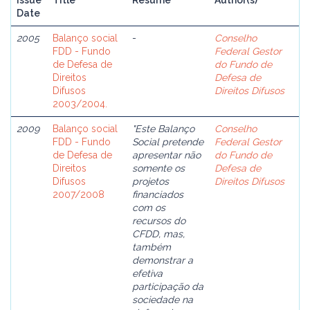
Issue
Title
Resume
Author(s)
Date
2005
Balanço social
-
Conselho
FDD - Fundo
Federal Gestor
de Defesa de
do Fundo de
Direitos
Defesa de
Difusos
Direitos Difusos
2003/2004.
2009
Balanço social
"Este Balanço
Conselho
FDD - Fundo
Social pretende
Federal Gestor
de Defesa de
apresentar não
do Fundo de
Direitos
somente os
Defesa de
Difusos
projetos
Direitos Difusos
2007/2008
financiados
com os
recursos do
CFDD, mas,
também
demonstrar a
efetiva
participação da
sociedade na