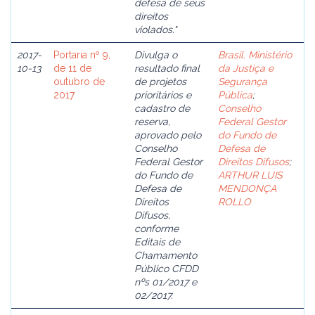
defesa de seus
direitos
violados."
2017-
Portaria nº 9,
Divulga o
Brasil. Ministério
10-13
de 11 de
resultado final
da Justiça e
outubro de
de projetos
Segurança
2017
prioritários e
Pública
;
cadastro de
Conselho
reserva,
Federal Gestor
aprovado pelo
do Fundo de
Conselho
Defesa de
Federal Gestor
Direitos Difusos
;
do Fundo de
ARTHUR LUIS
Defesa de
MENDONÇA
Direitos
ROLLO
Difusos,
conforme
Editais de
Chamamento
Público CFDD
nºs 01/2017 e
02/2017.