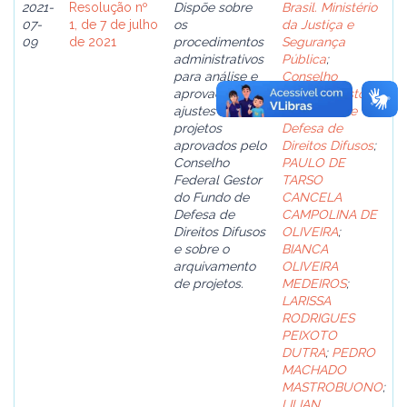
2021-
Resolução nº
Dispõe sobre
Brasil. Ministério
07-
1, de 7 de julho
os
da Justiça e
09
de 2021
procedimentos
Segurança
administrativos
Pública
;
para análise e
Conselho
aprovação de
Federal Gestor
ajustes em
do Fundo de
projetos
Defesa de
aprovados pelo
Direitos Difusos
;
Conselho
PAULO DE
Federal Gestor
TARSO
do Fundo de
CANCELA
Defesa de
CAMPOLINA DE
Direitos Difusos
OLIVEIRA
;
e sobre o
BIANCA
arquivamento
OLIVEIRA
de projetos.
MEDEIROS
;
LARISSA
RODRIGUES
PEIXOTO
DUTRA
;
PEDRO
MACHADO
MASTROBUONO
;
LILIAN