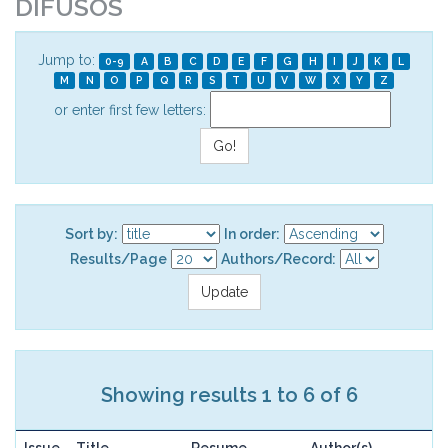
DIFUSOS
Jump to:
0-9
A
B
C
D
E
F
G
H
I
J
K
L
M
N
O
P
Q
R
S
T
U
V
W
X
Y
Z
or enter first few letters:
Sort by:
In order:
Results/Page
Authors/Record:
Showing results 1 to 6 of 6