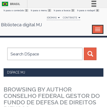
BRASIL
Ir para o conteúdo
1
Ir para o menu
2
Ir para a busca
3
Ir para o rodapé
4
Simplifique!
IDIOMAS
CONTRASTE
Comunica BR
Biblioteca digital MJ
Skip
Participe
navigation
Acesso à informação
Legislação
Canais
DSPACE MJ
BROWSING BY AUTHOR
CONSELHO FEDERAL GESTOR DO
FUNDO DE DEFESA DE DIREITOS