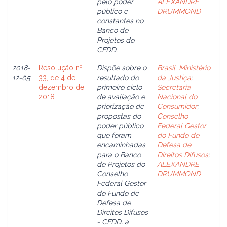
pelo poder
ALEXANDRE
público e
DRUMMOND
constantes no
Banco de
Projetos do
CFDD.
2018-
Resolução nº
Dispõe sobre o
Brasil. Ministério
12-05
33, de 4 de
resultado do
da Justiça
;
dezembro de
primeiro ciclo
Secretaria
2018
de avaliação e
Nacional do
priorização de
Consumidor
;
propostas do
Conselho
poder público
Federal Gestor
que foram
do Fundo de
encaminhadas
Defesa de
para o Banco
Direitos Difusos
;
de Projetos do
ALEXANDRE
Conselho
DRUMMOND
Federal Gestor
do Fundo de
Defesa de
Direitos Difusos
- CFDD, a