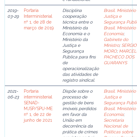
2019-
Portaria
Disciplina
Brasil. Ministério
03-29
Interministerial
cooperação
Justiça e
nº 1, de 28 de
técnica entre o
Segurança Públi
março de 2019
Ministério da
Brasil. Ministério
Economia e o
Economia
;
Ministério da
Gabinete do
Justiça e
Ministro
;
SERGIO
Segurança
MORO
;
MARCEL
Pública para fins
PACHECO DOS
de
GUARANYS
operacionalização
das atividades de
registro sindical.
2021-
Portaria
Dispõe sobre o
Brasil. Ministério
06-23
interministerial
processo de
Justiça e
SENAD-
gestão de bens
Segurança Públi
MJSP/SPU-ME
imóveis perdidos
Brasil. Ministério
nº 1, de 22 de
em favor da
Economia
;
junho de 2021
União em
Secretaria
decorrência da
Nacional de
prática de crimes
Políticas sobre