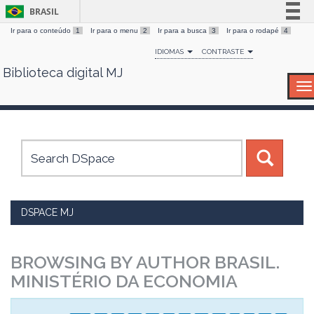
BRASIL
Ir para o conteúdo
1
Ir para o menu
2
Ir para a busca
3
Ir para o rodapé
4
Simplifique!
IDIOMAS
CONTRASTE
Comunica BR
Biblioteca digital MJ
Skip
Participe
navigation
Acesso à informação
Legislação
Canais
DSPACE MJ
BROWSING BY AUTHOR BRASIL.
MINISTÉRIO DA ECONOMIA