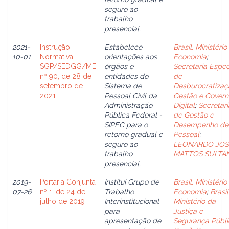
seguro ao
trabalho
presencial.
2021-
Instrução
Estabelece
Brasil. Ministério
10-01
Normativa
orientações aos
Economia
;
SGP/SEDGG/ME
órgãos e
Secretaria Espec
nº 90, de 28 de
entidades do
de
setembro de
Sistema de
Desburocratizaç
2021
Pessoal Civil da
Gestão e Govern
Administração
Digital
;
Secretari
Pública Federal -
de Gestão e
SIPEC para o
Desempenho de
retorno gradual e
Pessoal
;
seguro ao
LEONARDO JOS
trabalho
MATTOS SULTAN
presencial.
2019-
Portaria Conjunta
Institui Grupo de
Brasil. Ministério
07-26
nº 1, de 24 de
Trabalho
Economia
;
Brasil
julho de 2019
Interinstitucional
Ministério da
para
Justiça e
apresentação de
Segurança Públi