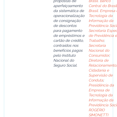
propostas de
Brasil. Banco
aperfeiçoamento
Central do Brasil
da sistemática de
Brasil. Empresa
operacionalização
Tecnologia da
de consignação
Informação da
de descontos
Previdência Soci
para pagamento
Secretaria Espec
de empréstimos e
de Previdência e
cartão de crédito,
Trabalho
;
contraídos nos
Secretaria
benefícios pagos
Nacional do
pelo Instituto
Consumidor
;
Nacional do
Diretoria de
Seguro Social.
Relacionamento,
Cidadania e
Supervisão de
Conduta
;
Presidência da
Empresa de
Tecnologia da
Informação da
Previdência Soci
ROGÉRIO
SIMONETTI