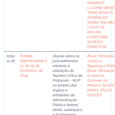
MARINHO
;
LUCIANO BENE
TIMM
;
RENATO
RODRIGUES
VIEIRA
;
MAURÍC
COSTA DE
MOURA
;
CHRISTIANE
ALMEIDA
EDINGTON
2019-
Portaria
Dispõe sobre os
Brasil. Ministério
11-26
Interministerial n°
procedimentos
Justiça e
11, de 25 de
relativos à
Segurança Públi
novembro de
utilização do
Brasil. Ministério
2019
Número Único de
Economia
;
Protocolo - NUP
Gabinete do
no âmbito dos
Ministro
;
SERGIO
órgãos e
MORO
;
PAULO
entidades da
GUEDES
Administração
Pública federal
direta, autárquica
e fundacional.