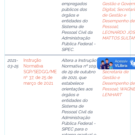
empregados
Gestão e Govern
públicos dos
Digital
;
Secretari
órgãos e
de Gestão e
entidades do
Desempenho de
Sistema de
Pessoal
;
Pessoal Civil da
LEONARDO JOS
Administração
MATTOS SULTAN
Pública Federal -
SIPEC.
2021-
Instrução
Altera a Instrução
Brasil. Ministério
03-25
Normativa
Normativa nº 109,
Economia
;
SGP/SEDGG/ME
de 29 de outubro
Secretaria de
nº 37, de 25 de
de 2021, que
Gestão e
março de 2021
estabelece
Desempenho de
orientações aos
Pessoal
;
WAGN
órgãos e
LENHART
entidades do
Sistema de
Pessoal Civil da
Administração
Pública Federal -
SIPEC para o
retorno gradual e