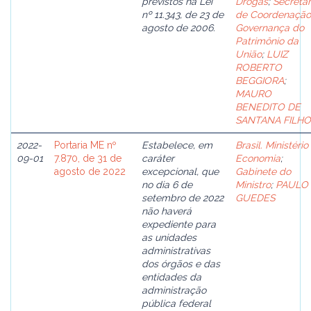
previstos na Lei
Drogas
;
Secretar
nº 11.343, de 23 de
de Coordenação
agosto de 2006.
Governança do
Patrimônio da
União
;
LUIZ
ROBERTO
BEGGIORA
;
MAURO
BENEDITO DE
SANTANA FILHO
2022-
Portaria ME nº
Estabelece, em
Brasil. Ministério
09-01
7.870, de 31 de
caráter
Economia
;
agosto de 2022
excepcional, que
Gabinete do
no dia 6 de
Ministro
;
PAULO
setembro de 2022
GUEDES
não haverá
expediente para
as unidades
administrativas
dos órgãos e das
entidades da
administração
pública federal