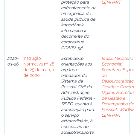
proteção para
LENHART
enfrentamento da
emergência de
saúde pública de
importância
internacional
decorrente do
coronavírus
(COVID-19).
2020-
Instrução
Estabelece
Brasil. Ministério
03-26
Normativa nº 28,
orientações aos
Economia
;
de 25 de março
órgãos e
Secretaria Espec
de 2020
entidades do
de
Sistema de
Desburocratizaç
Pessoal Civil da
Gestão e Govern
Administração
Digital
;
Secretari
Pública Federal -
de Gestão e
SIPEC, quanto à
Desempenho de
autorização para
Pessoal
;
WAGN
o serviço
LENHART
extraordinário, à
concessão do
auxíliotransporte,