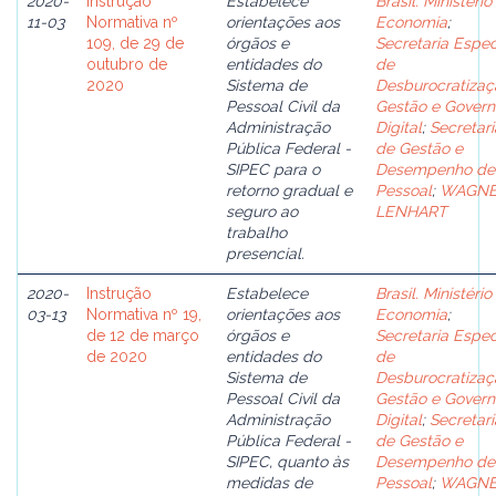
2020-
Instrução
Estabelece
Brasil. Ministério
11-03
Normativa nº
orientações aos
Economia
;
109, de 29 de
órgãos e
Secretaria Espec
outubro de
entidades do
de
2020
Sistema de
Desburocratizaç
Pessoal Civil da
Gestão e Govern
Administração
Digital
;
Secretari
Pública Federal -
de Gestão e
SIPEC para o
Desempenho de
retorno gradual e
Pessoal
;
WAGN
seguro ao
LENHART
trabalho
presencial.
2020-
Instrução
Estabelece
Brasil. Ministério
03-13
Normativa nº 19,
orientações aos
Economia
;
de 12 de março
órgãos e
Secretaria Espec
de 2020
entidades do
de
Sistema de
Desburocratizaç
Pessoal Civil da
Gestão e Govern
Administração
Digital
;
Secretari
Pública Federal -
de Gestão e
SIPEC, quanto às
Desempenho de
medidas de
Pessoal
;
WAGN