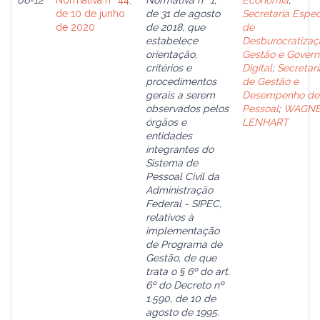
06-12
Normativa nº 44,
Normativa nº 1,
Economia
;
de 10 de junho
de 31 de agosto
Secretaria Espec
de 2020
de 2018, que
de
estabelece
Desburocratizaç
orientação,
Gestão e Govern
critérios e
Digital
;
Secretari
procedimentos
de Gestão e
gerais a serem
Desempenho de
observados pelos
Pessoal
;
WAGN
órgãos e
LENHART
entidades
integrantes do
Sistema de
Pessoal Civil da
Administração
Federal - SIPEC,
relativos à
implementação
de Programa de
Gestão, de que
trata o § 6º do art.
6º do Decreto nº
1.590, de 10 de
agosto de 1995.