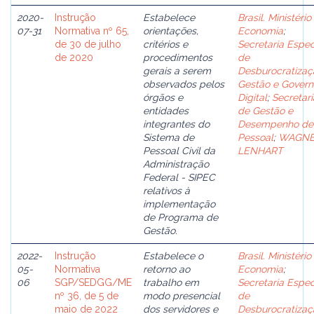
2020-
Instrução
Estabelece
Brasil. Ministério
07-31
Normativa nº 65,
orientações,
Economia
;
de 30 de julho
critérios e
Secretaria Espec
de 2020
procedimentos
de
gerais a serem
Desburocratizaç
observados pelos
Gestão e Govern
órgãos e
Digital
;
Secretari
entidades
de Gestão e
integrantes do
Desempenho de
Sistema de
Pessoal
;
WAGN
Pessoal Civil da
LENHART
Administração
Federal - SIPEC
relativos à
implementação
de Programa de
Gestão.
2022-
Instrução
Estabelece o
Brasil. Ministério
05-
Normativa
retorno ao
Economia
;
06
SGP/SEDGG/ME
trabalho em
Secretaria Espec
nº 36, de 5 de
modo presencial
de
maio de 2022
dos servidores e
Desburocratizaç