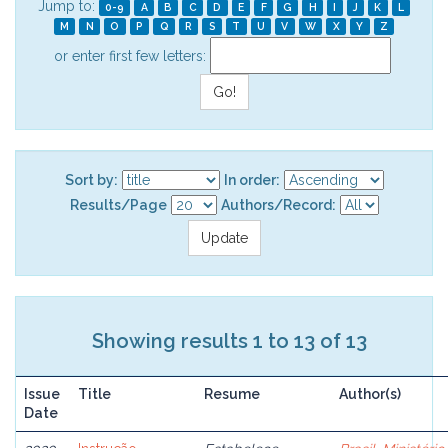
Jump to:
0-9
A
B
C
D
E
F
G
H
I
J
K
L
M
N
O
P
Q
R
S
T
U
V
W
X
Y
Z
or enter first few letters:
Sort by:
In order:
Results/Page
Authors/Record:
Showing results 1 to 13 of 13
Issue
Title
Resume
Author(s)
Date